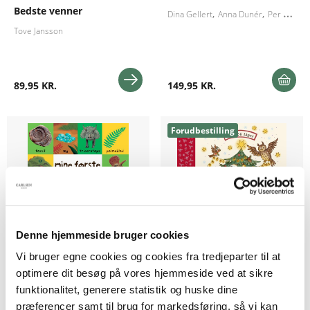
Bedste venner
Dina Gellert
Anna Dunér
Per Sanderhage
Tove Jansson
89,95 KR.
149,95 KR.
Forudbestilling
Denne hjemmeside bruger cookies
Vi bruger egne cookies og cookies fra tredjeparter til at
Papbog
Papbog
optimere dit besøg på vores hjemmeside ved at sikre
funktionalitet, generere statistik og huske dine
Mine første 100 dinosaurer
Min første
præferencer samt til brug for markedsføring, så vi kan
julekalenderbog