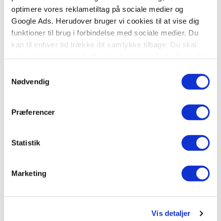
.
optimere vores reklametiltag på sociale medier og
.
Google Ads. Herudover bruger vi cookies til at vise dig
funktioner til brug i forbindelse med sociale medier. Du
kan til enhver tid trække dit samtykke tilbage. Du skal
79,95 KR.
129,95 KR.
være opmærksom på, at vores hjemmeside muligvis ikke
fungerer optimalt, hvis du ikke accepterer cookies eller
Samtykkevalg
tilbagetrækker et samtykke.
Nødvendig
Præferencer
Statistik
Marketing
Papbog
Papbog
Mine første 100 maskiner
Plets første jul
Vis detaljer
.
Eric Hill