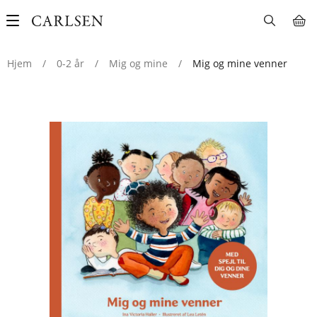
Main
navigation
Hjem
/
0-2 år
/
Mig og mine
/
Mig og mine venner