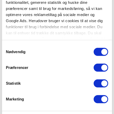
funktionalitet, generere statistik og huske dine
præferencer samt til brug for markedsføring, så vi kan
optimere vores reklametiltag på sociale medier og
Google Ads. Herudover bruger vi cookies til at vise dig
funktioner til brug i forbindelse med sociale medier. Du
kan til enhver tid trække dit samtykke tilbage. Du skal
være opmærksom på, at vores hjemmeside muligvis ikke
fungerer optimalt, hvis du ikke accepterer cookies eller
Samtykkevalg
tilbagetrækker et samtykke.
Nødvendig
Præferencer
Statistik
Titler i serien
Marketing