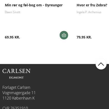
Min rør og føl-bog om - Dyreunger
Hvor er fru Zebra?
Dawn Sirett
Ingela P. Arrhenius
69,95 KR.
79,95 KR.
Forlaget Carlsen
Vognmagergade 11
1120 København K
CVR 76351910