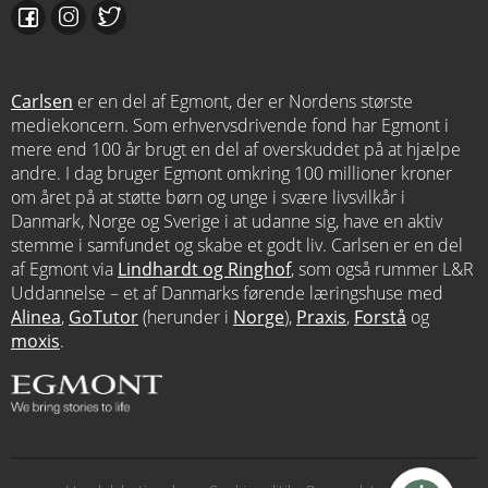
Carlsen
er en del af Egmont, der er Nordens største
mediekoncern. Som erhvervsdrivende fond har Egmont i
mere end 100 år brugt en del af overskuddet på at hjælpe
andre. I dag bruger Egmont omkring 100 millioner kroner
om året på at støtte børn og unge i svære livsvilkår i
Danmark, Norge og Sverige i at udanne sig, have en aktiv
stemme i samfundet og skabe et godt liv. Carlsen er en del
af Egmont via
Lindhardt og Ringhof
, som også rummer L&R
Uddannelse – et af Danmarks førende læringshuse med
Alinea
,
GoTutor
(herunder i
Norge
),
Praxis
,
Forstå
og
moxis
.