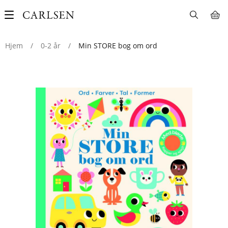
Main
navigation
Hjem
/
0-2 år
/
Min STORE bog om ord