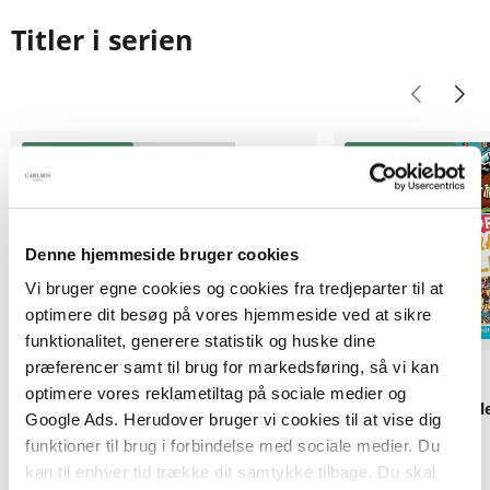
Titler i serien
Forudbestilling
Forudbestilling
Denne hjemmeside bruger cookies
Vi bruger egne cookies og cookies fra tredjeparter til at
optimere dit besøg på vores hjemmeside ved at sikre
funktionalitet, generere statistik og huske dine
præferencer samt til brug for markedsføring, så vi kan
Klammehæftet
Hardcover
optimere vores reklametiltag på sociale medier og
Paw Patrol aktivitetsbog med
Hvor er Strandpøll
Google Ads. Herudover bruger vi cookies til at vise dig
klistermærker (kolli 6)
.
funktioner til brug i forbindelse med sociale medier. Du
.
kan til enhver tid trække dit samtykke tilbage. Du skal