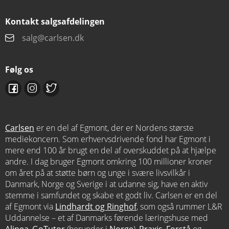
Kontakt salgsafdelingen
salg@carlsen.dk
Følg os
Carlsen
er en del af Egmont, der er Nordens største
mediekoncern. Som erhvervsdrivende fond har Egmont i
mere end 100 år brugt en del af overskuddet på at hjælpe
andre. I dag bruger Egmont omkring 100 millioner kroner
om året på at støtte børn og unge i svære livsvilkår i
Danmark, Norge og Sverige i at udanne sig, have en aktiv
stemme i samfundet og skabe et godt liv. Carlsen er en del
af Egmont via
Lindhardt og Ringhof
, som også rummer L&R
Uddannelse – et af Danmarks førende læringshuse med
Alinea
,
GoTutor
(herunder i
Norge
),
Praxis
,
Forstå
og