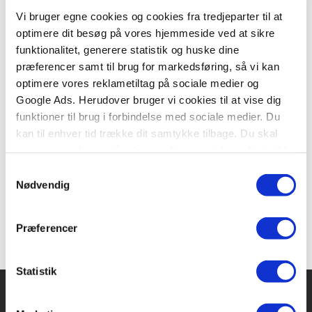
Vi bruger egne cookies og cookies fra tredjeparter til at
optimere dit besøg på vores hjemmeside ved at sikre
funktionalitet, generere statistik og huske dine
Serie
præferencer samt til brug for markedsføring, så vi kan
optimere vores reklametiltag på sociale medier og
Mesterlige Monsterbørn
Google Ads. Herudover bruger vi cookies til at vise dig
Anders Berthelsen
Rune Christensen
funktioner til brug i forbindelse med sociale medier. Du
kan til enhver tid trække dit samtykke tilbage. Du skal
være opmærksom på, at vores hjemmeside muligvis ikke
Fra
fungerer optimalt, hvis du ikke accepterer cookies eller
Samtykkevalg
169,95 KR.
tilbagetrækker et samtykke.
Nødvendig
Præferencer
Statistik