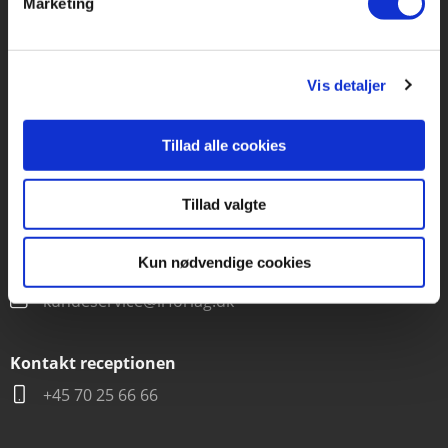
Marketing
Forlaget Carlsen
Vognmagergade 11
1120 København K
Vis detaljer
CVR 76351910
Tillad alle cookies
Kontakt kundeservice
Tillad valgte
Mandag-fredag kl. 10-15
+45 70 22 66 69
Kun nødvendige cookies
kundeservice@lrforlag.dk
Kontakt receptionen
+45 70 25 66 66