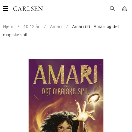
Main
navigation
Hjem
/
10-12 år
/
Amari
/
Amari (2) - Amari og det
magiske spil