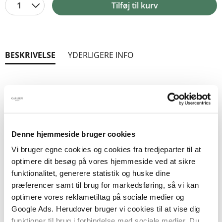
1
Tilføj til kurv
BESKRIVELSE
YDERLIGERE INFO
Bind 2 i den magiske historie om Amari, der
kæmper for verden og mod fordomme!
Amari har kæmpet sig til en plads på skolen for
Denne hjemmeside bruger cookies
overnaturlige hændelser. Her lærer hun alt om at
begå sig blandt mystiske væsener og holde fred i
Vi bruger egne cookies og cookies fra tredjeparter til at
verden. Men hun finder også ud af, at hun selv er
optimere dit besøg på vores hjemmeside ved at sikre
et af disse 'mystiske væsener', som de andre
funktionalitet, generere statistik og huske dine
elever ser skævt til. Amari er nemlig begavet med
præferencer samt til brug for markedsføring, så vi kan
en enorm magisk kraft, som mange gerne vil have
optimere vores reklametiltag på sociale medier og
fingrene i. Amari selv prøver bare at passe sin
Google Ads. Herudover bruger vi cookies til at vise dig
syge bror og komme igennem den udfordrende
funktioner til brug i forbindelse med sociale medier. Du