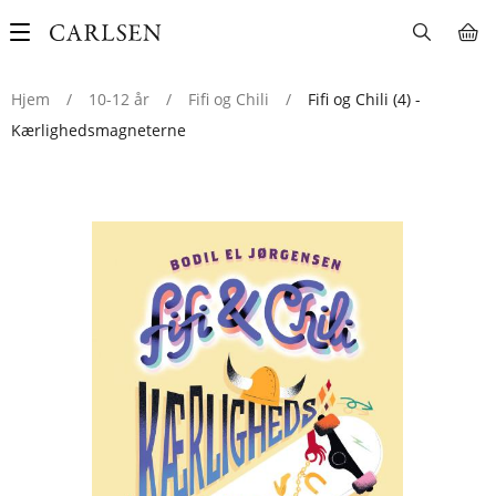
Main
navigation
Hjem
/
10-12 år
/
Fifi og Chili
/
Fifi og Chili (4) -
Kærlighedsmagneterne