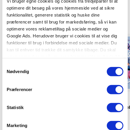
Vi bruger egne cookies og cookies fra tredjeparter til at
Titler i serien
optimere dit besøg på vores hjemmeside ved at sikre
funktionalitet, generere statistik og huske dine
præferencer samt til brug for markedsføring, så vi kan
optimere vores reklametiltag på sociale medier og
Google Ads. Herudover bruger vi cookies til at vise dig
funktioner til brug i forbindelse med sociale medier. Du
kan til enhver tid trække dit samtykke tilbage. Du skal
være opmærksom på, at vores hjemmeside muligvis ikke
fungerer optimalt, hvis du ikke accepterer cookies eller
Samtykkevalg
tilbagetrækker et samtykke.
Nødvendig
Præferencer
Hardcover
Hardcover
Fifi og Chili (1) - Tabertøsernes hævn
Fifi og Chili (2) - 
Statistik
Bodil El Jørgensen
Bodil El Jørgensen
Marketing