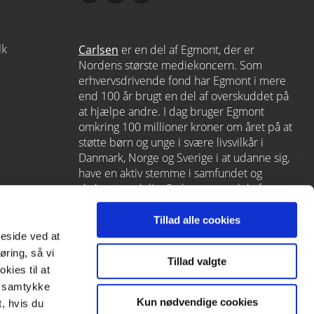
dk
Carlsen
er en del af Egmont, der er
Nordens største mediekoncern. Som
erhvervsdrivende fond har Egmont i mere
end 100 år brugt en del af overskuddet på
at hjælpe andre. I dag bruger Egmont
omkring 100 millioner kroner om året på at
støtte børn og unge i svære livsvilkår i
Danmark, Norge og Sverige i at udanne sig,
have en aktiv stemme i samfundet og
skabe et godt liv. Carlsen er en del af
Egmont via
Lindhardt og Ringhof
, som
også rummer L&R Uddannelse – et af
Tillad alle cookies
Danmarks førende læringshuse med
meside ved at
Alinea
,
GoTutor
(herunder i
Norge
),
øring, så vi
Tillad valgte
Praxis
,
Forstå
og
moxis
.
kies til at
it samtykke
Kun nødvendige cookies
, hvis du