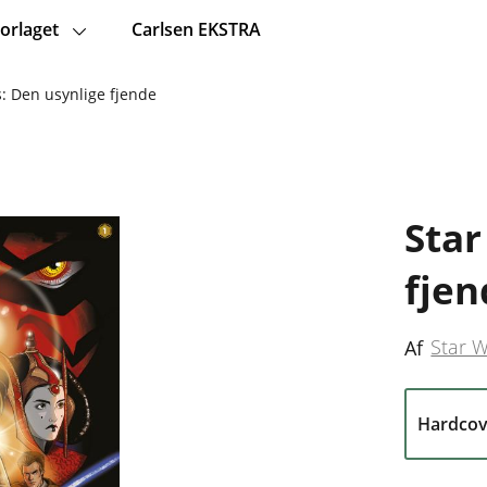
orlaget
Carlsen EKSTRA
: Den usynlige fjende
Star
fjen
Star 
Af
Hardcov