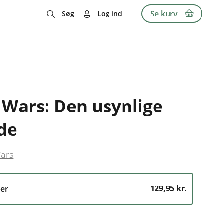
Se kurv
Søg
Log ind
 Wars: Den usynlige
de
Wars
129,95 kr.
er