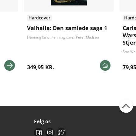
Hardcover
Hard
Valhalla: Den samlede saga 1
Carl
Wars
Henning Kirk
Henning Kure
Peter Madsen
Stje
Star Wa
349,95 KR.
79,95
Følg os