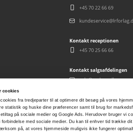
+45 70 22 66 69
kundeservice@lrforlag.
Kontakt receptionen
+45 70 25 66 66
Kontakt salgsafdelingen
salg@carlsen.dk
 cookies
cookies fra tredjeparter til at optimere dit besøg på vores hjem
ere statistik og huske dine præferencer samt til brug for markedsf
tiltag på sociale medier og Google Ads. Herudover bruger vi coo
g i forbindelse med sociale medier. Du kan til enhver tid trække d
ærksom på, at vores hjemmeside muligvis ikke fungerer optimalt