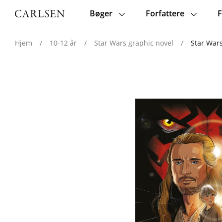
Bøger
Forfattere
F
Main
navigation
Hjem
/
10-12 år
/
Star Wars graphic novel
/
Star Wars