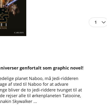
1
niverser genfortalt som graphic novel!
edelige planet Naboo, må Jedi-ridderen
ge af sted til Naboo for at advare
e bliver de to jedi-riddere tvunget til at
rejser alle til ørkenplaneten Tatooine,
akin Skywalker ...