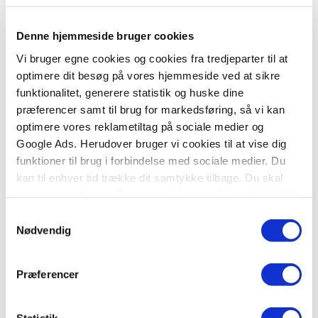
Denne hjemmeside bruger cookies
BESKRIVELSE
YDERLIGERE INFO
Vi bruger egne cookies og cookies fra tredjeparter til at
optimere dit besøg på vores hjemmeside ved at sikre
Ælle Bælle-bøgerne er gode historier til en god
funktionalitet, generere statistik og huske dine
pris til de 3-6-årige
præferencer samt til brug for markedsføring, så vi kan
optimere vores reklametiltag på sociale medier og
Da Kanin finder et æg, går han straks ud fra, at det
Google Ads. Herudover bruger vi cookies til at vise dig
tilhører Høne, indtil det udklækker. For ud kommer
funktioner til brug i forbindelse med sociale medier. Du
et dyr, der ligner en blanding af Kanins venner
kan til enhver tid trække dit samtykke tilbage. Du skal
And, Bæver og Egern. Hvad er nu det for noget?
være opmærksom på, at vores hjemmeside muligvis ikke
En herlig billedbog af en af verdens allermest
fungerer optimalt, hvis du ikke accepterer cookies eller
Samtykkevalg
populære børnebogsforfattere og illustratorer.
tilbagetrækker et samtykke.
Nødvendig
Fra ca. 3 år
Præferencer