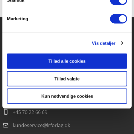
Statistik
Marketing
Vis detaljer
Forlaget Carlsen
Vognmagergade 11
1120 København K
Tillad alle cookies
CVR 76351910
Tillad valgte
Kontakt kundeservice
Kun nødvendige cookies
Mandag-fredag kl. 10-15
+45 70 22 66 69
kundeservice@lrforlag.dk