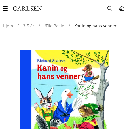
Main
navigation
Hjem
/
3-5 år
/
Ælle Bælle
/
Kanin og hans venner