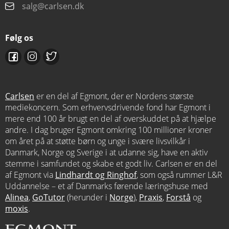
salg@carlsen.dk
Følg os
Carlsen
er en del af Egmont, der er Nordens største
mediekoncern. Som erhvervsdrivende fond har Egmont i
mere end 100 år brugt en del af overskuddet på at hjælpe
andre. I dag bruger Egmont omkring 100 millioner kroner
om året på at støtte børn og unge i svære livsvilkår i
Danmark, Norge og Sverige i at udanne sig, have en aktiv
stemme i samfundet og skabe et godt liv. Carlsen er en del
af Egmont via
Lindhardt og Ringhof
, som også rummer L&R
Uddannelse – et af Danmarks førende læringshuse med
Alinea
,
GoTutor
(herunder i
Norge
),
Praxis
,
Forstå
og
moxis
.