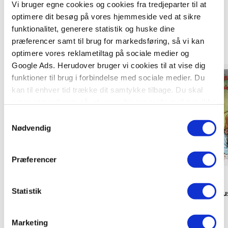
Vi bruger egne cookies og cookies fra tredjeparter til at
optimere dit besøg på vores hjemmeside ved at sikre
Titler i serien
funktionalitet, generere statistik og huske dine
præferencer samt til brug for markedsføring, så vi kan
optimere vores reklametiltag på sociale medier og
Google Ads. Herudover bruger vi cookies til at vise dig
Forudbestilling
Forudbestilling
funktioner til brug i forbindelse med sociale medier. Du
kan til enhver tid trække dit samtykke tilbage. Du skal
være opmærksom på, at vores hjemmeside muligvis ikke
fungerer optimalt, hvis du ikke accepterer cookies eller
Samtykkevalg
tilbagetrækker et samtykke.
Nødvendig
Præferencer
Klammehæftet
Softcover
Statistik
Peddersens kalender 2027
Peddersen & Findus
2027
Sven Nordqvist
Sven Nordqvist
Marketing