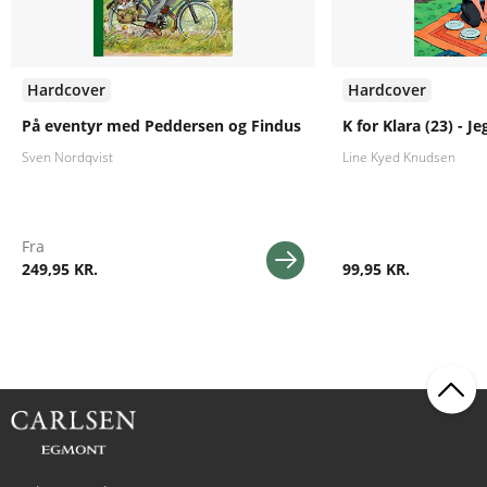
Hardcover
Hardcover
På eventyr med Peddersen og Findus
K for Klara (23) - Je
Sven Nordqvist
Line Kyed Knudsen
Fra
249,95 KR.
99,95 KR.