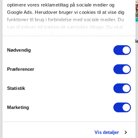
optimere vores reklametiltag på sociale medier og
Google Ads. Herudover bruger vi cookies til at vise dig
funktioner til brug i forbindelse med sociale medier. Du
kan til enhver tid trække dit samtykke tilbage. Du skal
Klammehæftet
Hardcover
være opmærksom på, at vores hjemmeside muligvis ikke
Paw Patrol aktivitetsbog med
Hvor er Strandpøll
fungerer optimalt, hvis du ikke accepterer cookies eller
Samtykkevalg
klistermærker (kolli 6)
tilbagetrækker et samtykke.
Nødvendig
.
.
Præferencer
239,70 KR.
249,95 KR.
Statistik
Se alle
Marketing
Vis detaljer