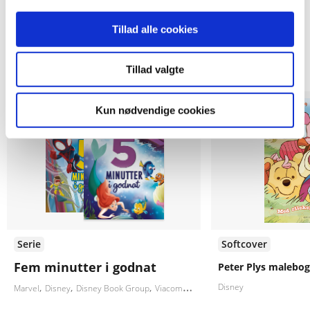
Tillad alle cookies
Andre har også købt
Tillad valgte
Kun nødvendige cookies
Serie
Softcover
Fem minutter i godnat
Peter Plys malebog 
Disney
Marvel
Disney
Disney Book Group
ViacomCBS