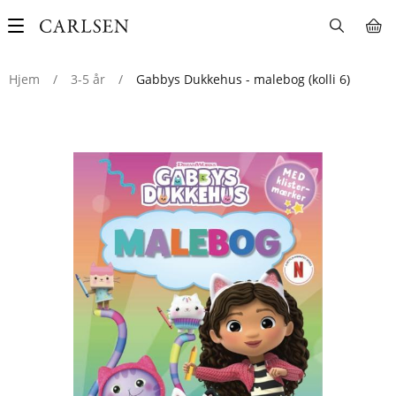
Main
navigation
Hjem
/
3-5 år
/
Gabbys Dukkehus - malebog (kolli 6)