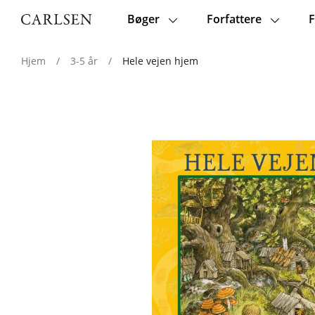
Bøger
Forfattere
F
Main
navigation
Hjem
/
3-5 år
/
Hele vejen hjem