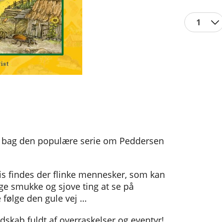
1
ren bag den populære serie om Peddersen
vis findes der flinke mennesker, som kan
ge smukke og sjove ting at se på
e følge den gule vej …
skab fuldt af overraskelser og eventyr!