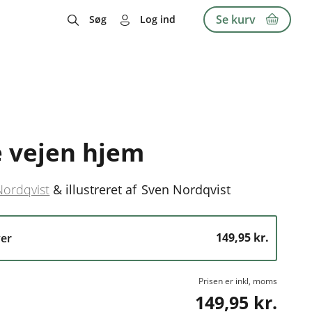
Se kurv
Søg
Log ind
 vejen hjem
Nordqvist
&
illustreret af
Sven Nordqvist
149,95 kr.
er
Prisen er inkl, moms
149,95 kr.