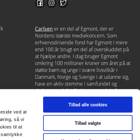
dk
Carlsen
er en del af Egmont, der er
Nordens største mediekoncern. Som
erhvervsdrivende fond har Egmont i mere
end 100 år brugt en del af overskuddet på
at hjælpe andre. I dag bruger Egmont
omkring 100 millioner kroner om året på at
støtte børn og unge i svære livsvilkår i
Danmark, Norge og Sverige i at udanne sig,
have en aktiv stemme i samfundet og
skabe et godt liv. Carlsen er en del af
Egmont via
Lindhardt og Ringhof
, som
også rummer L&R Uddannelse – et af
Tillad alle cookies
Danmarks førende læringshuse med
meside ved at
Alinea
,
GoTutor
(herunder i
Norge
),
øring, så vi
Tillad valgte
Praxis
,
Forstå
og
moxis
.
kies til at
it samtykke