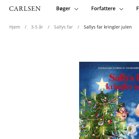
Bøger
Forfattere
F
Main
navigation
Hjem
/
3-5 år
/
Sallys far
/
Sallys far kringler julen