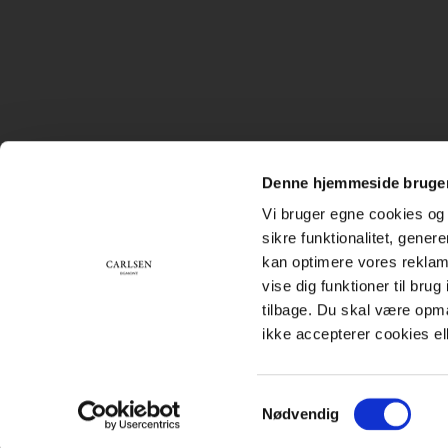
Denne hjemmeside bruger
Vi bruger egne cookies og 
sikre funktionalitet, gener
kan optimere vores reklame
vise dig funktioner til bru
tilbage. Du skal være opm
ikke accepterer cookies el
Samtykkevalg
Nødvendig
Subfooter
Handelsbetingelser
Cookiepolitik
Persondatapolitik
menu