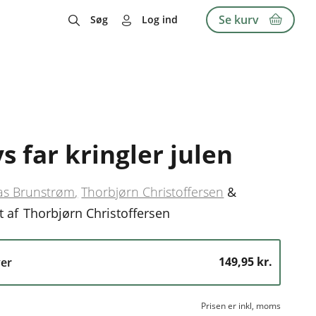
Se kurv
Søg
Log ind
ys far kringler julen
s Brunstrøm
Thorbjørn Christoffersen
&
t af
Thorbjørn Christoffersen
149,95 kr.
er
Prisen er inkl, moms