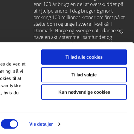
end 100 år brugt en del af overskuddet på
at hjælpe andre. I dag bruger Egmont
omkring 100 millioner kroner om året på at
støtte børn og unge i svære livsvilkår i
Danmark, Norge og Sverige i at udanne sig,
have en aktiv stemme i samfundet og
skabe et godt liv. Carlsen er en del af
Egmont via
Lindhardt og Ringhof
, som
også rummer L&R Uddannelse – et af
Tillad alle cookies
Danmarks førende læringshuse med
meside ved at
Alinea
,
GoTutor
(herunder i
Norge
),
øring, så vi
Tillad valgte
Praxis
,
Forstå
og
moxis
.
kies til at
it samtykke
Kun nødvendige cookies
, hvis du
Vis detaljer
Subfooter
payment