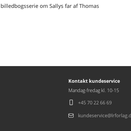
billedbogsserie om Sallys far af Thomas
Kontakt kundeservice
Mandag-fredag kl. 10-15
+45 70 22 66 69
kundeservice@lrforlag.