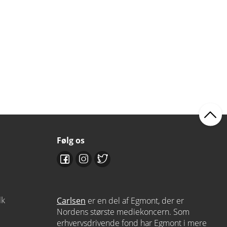
Følg os
dk
Carlsen
er en del af Egmont, der er
Nordens største mediekoncern. Som
erhvervsdrivende fond har Egmont i mere