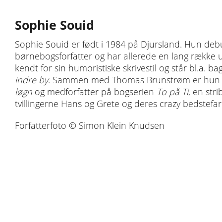
Sophie Souid
Sophie Souid er født i 1984 på Djursland. Hun de
børnebogsforfatter og har allerede en lang række u
kendt for sin humoristiske skrivestil og står bl.a. b
indre by
. Sammen med Thomas Brunstrøm er hun 
løgn
og medforfatter på bogserien
To på Ti
, en str
tvillingerne Hans og Grete og deres crazy bedstef
Forfatterfoto © Simon Klein Knudsen