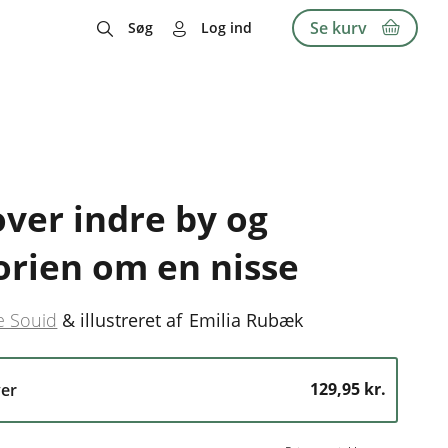
Se kurv
Søg
Log ind
over indre by og
orien om en nisse
e Souid
&
illustreret af
Emilia Rubæk
129,95 kr.
er