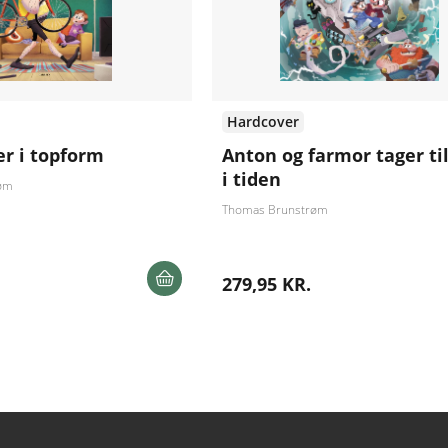
Hardcover
 er i topform
Anton og farmor tager ti
i tiden
øm
Thomas Brunstrøm
279,95 KR.