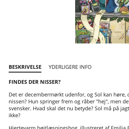
BESKRIVELSE
YDERLIGERE INFO
FINDES DER NISSER?
Det er decembermørkt udenfor, og Sol kan høre, 
nissen? Hun springer frem og råber "hej", men der 
svensker. Hvad skal det nu betyde? Sol må på jagt e
ikke?
Hjertevarm højtlæsningsbog, illustreret af Emilia