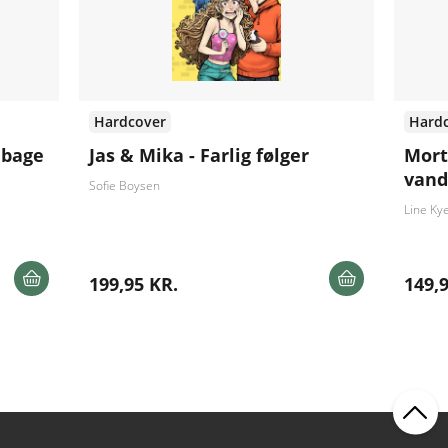
Hardcover
Hard
lbage
Jas & Mika - Farlig følger
Mort
vand
Sofie Boysen
Line Ky
199,95 KR.
149,