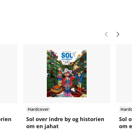
Hardcover
Hard
orien
Sol over indre by og historien
Sol 
om en jahat
om e