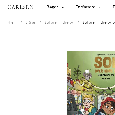
Bøger
Forfattere
F
Main
navigation
Hjem
/
3-5 år
/
Sol over indre by
/
Sol over indre by 