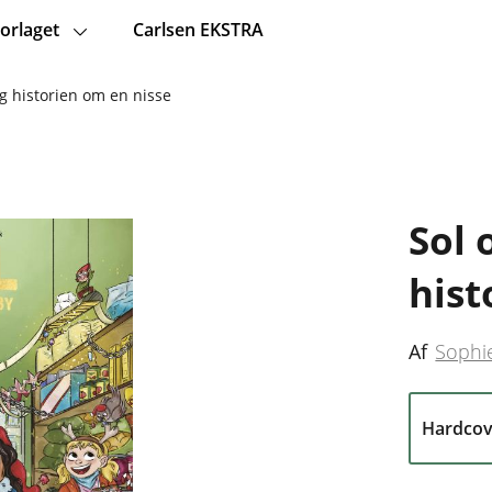
orlaget
Carlsen EKSTRA
og historien om en nisse
Sol 
hist
Af
Sophi
Hardcov