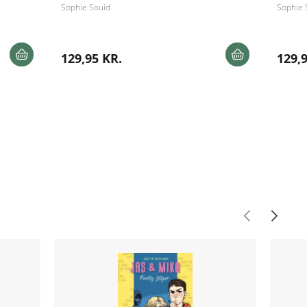
Sophie Souid
Sophie 
129,95 KR.
129,