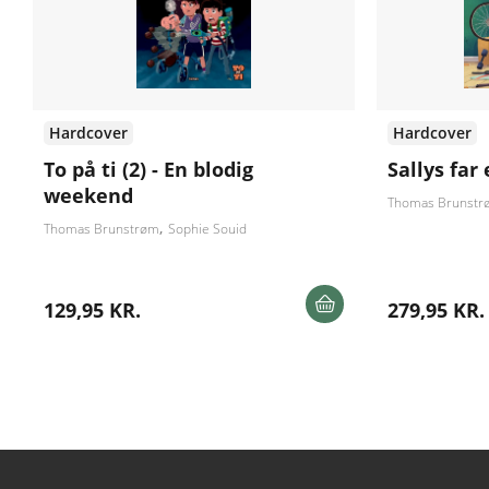
Hardcover
Hardcover
To på ti (2) - En blodig
Sallys far
weekend
Thomas Brunstr
Thomas Brunstrøm
Sophie Souid
129,95 KR.
279,95 KR.