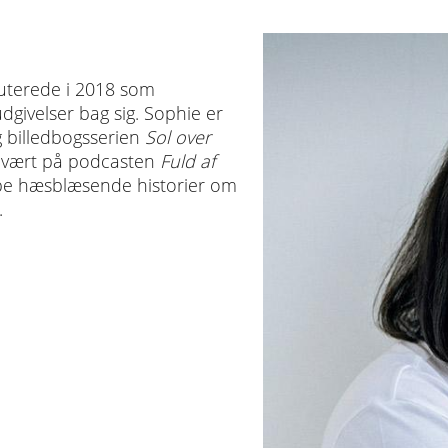
buterede i 2018 som
dgivelser bag sig. Sophie er
ag billedbogsserien
Sol over
vært på podcasten
Fuld af
ibe hæsblæsende historier om
ar.