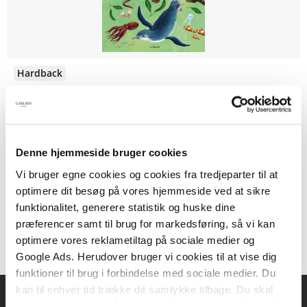
Hardback
De mindste dyr i den store verden
Nick Crumpton
Denne hjemmeside bruger cookies
Vi bruger egne cookies og cookies fra tredjeparter til at
149,95 KR.
optimere dit besøg på vores hjemmeside ved at sikre
funktionalitet, generere statistik og huske dine
præferencer samt til brug for markedsføring, så vi kan
optimere vores reklametiltag på sociale medier og
Google Ads. Herudover bruger vi cookies til at vise dig
funktioner til brug i forbindelse med sociale medier. Du
kan til enhver tid trække dit samtykke tilbage. Du skal
være opmærksom på, at vores hjemmeside muligvis ikke