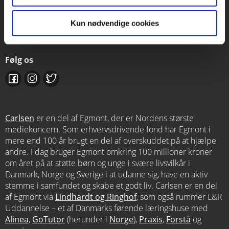
Kontakt salgsafdelingen
Kun nødvendige cookies
salg@carlsen.dk
Følg os
Carlsen
er en del af Egmont, der er Nordens største
mediekoncern. Som erhvervsdrivende fond har Egmont i
mere end 100 år brugt en del af overskuddet på at hjælpe
andre. I dag bruger Egmont omkring 100 millioner kroner
om året på at støtte børn og unge i svære livsvilkår i
Danmark, Norge og Sverige i at udanne sig, have en aktiv
stemme i samfundet og skabe et godt liv. Carlsen er en del
af Egmont via
Lindhardt og Ringhof
, som også rummer L&R
Uddannelse – et af Danmarks førende læringshuse med
Alinea
,
GoTutor
(herunder i
Norge
),
Praxis
,
Forstå
og