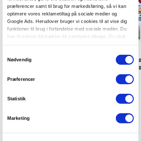
præferencer samt til brug for markedsføring, så vi kan
optimere vores reklametiltag på sociale medier og
Google Ads. Herudover bruger vi cookies til at vise dig
funktioner til brug i forbindelse med sociale medier. Du
kan til enhver tid trække dit samtykke tilbage. Du skal
være opmærksom på, at vores hjemmeside muligvis ikke
Hardcover
Hardcover
fungerer optimalt, hvis du ikke accepterer cookies eller
Samtykkevalg
tilbagetrækker et samtykke.
De Fantastiske Fire - En rigtig
Læs med Spidey og
Nødvendig
kernefamilie
venner - fem forryg
Marvel
Disney
Marvel
Præferencer
Statistik
249,95 KR.
169,95 KR.
Marketing
Se alle