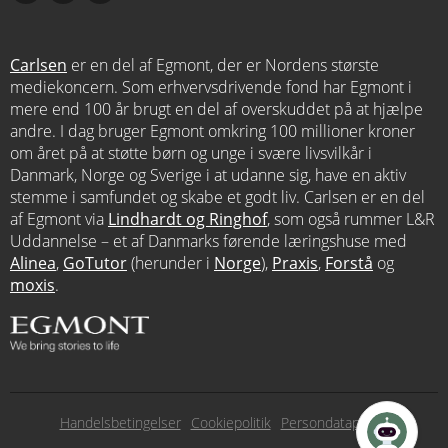
Carlsen
er en del af Egmont, der er Nordens største
mediekoncern. Som erhvervsdrivende fond har Egmont i
mere end 100 år brugt en del af overskuddet på at hjælpe
andre. I dag bruger Egmont omkring 100 millioner kroner
om året på at støtte børn og unge i svære livsvilkår i
Danmark, Norge og Sverige i at udanne sig, have en aktiv
stemme i samfundet og skabe et godt liv. Carlsen er en del
af Egmont via
Lindhardt og Ringhof
, som også rummer L&R
Uddannelse – et af Danmarks førende læringshuse med
Alinea
,
GoTutor
(herunder i
Norge
),
Praxis
,
Forstå
og
moxis
.
Subfooter
Handelsbetingelser
Cookiepolitik
Persondatapolitik
menu