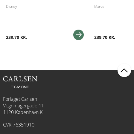
Disney
Marvel
239,70 KR.
239,70 KR.
Forlaget Carlsen
Vognmagergade 11
1120 København K
CVR 76351910