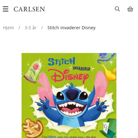
Main
navigation
Hjem
/
3-5 år
/
Stitch invaderer Disney