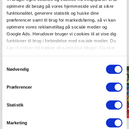
optimere dit besøg på vores hjemmeside ved at sikre
funktionalitet, generere statistik og huske dine
præferencer samt til brug for markedsføring, så vi kan
optimere vores reklametiltag på sociale medier og
Google Ads. Herudover bruger vi cookies til at vise dig
Titler i serien
funktioner til brug i forbindelse med sociale medier. Du
kan til enhver tid trække dit samtykke tilbage. Du skal
være opmærksom på, at vores hjemmeside muligvis ikke
fungerer optimalt, hvis du ikke accepterer cookies eller
Samtykkevalg
tilbagetrækker et samtykke.
Nødvendig
Forudbestilling
Kommer snart
Præferencer
Statistik
Marketing
Softcover
Hardcover