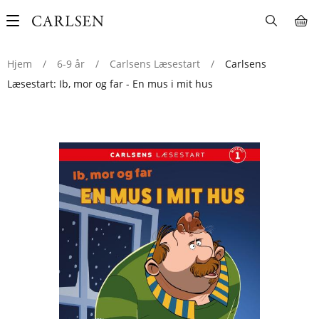
Main
navigation
Hjem
/
6-9 år
/
Carlsens Læsestart
/
Carlsens
Læsestart: Ib, mor og far - En mus i mit hus