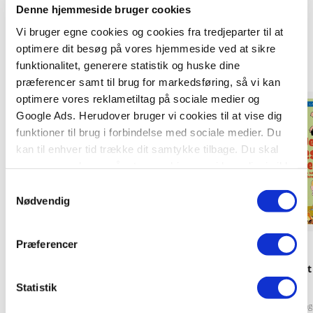
Denne hjemmeside bruger cookies
Titler i serien
Vi bruger egne cookies og cookies fra tredjeparter til at
optimere dit besøg på vores hjemmeside ved at sikre
funktionalitet, generere statistik og huske dine
præferencer samt til brug for markedsføring, så vi kan
optimere vores reklametiltag på sociale medier og
Google Ads. Herudover bruger vi cookies til at vise dig
funktioner til brug i forbindelse med sociale medier. Du
kan til enhver tid trække dit samtykke tilbage. Du skal
være opmærksom på, at vores hjemmeside muligvis ikke
fungerer optimalt, hvis du ikke accepterer cookies eller
Samtykkevalg
tilbagetrækker et samtykke.
Nødvendig
Præferencer
Hardcover
Hardcover
Carlsens læsestart - På tur med Anna
Carlsens Læsestart 
og Otto: I tivoli
selv
Statistik
Pia Aagensen
Sanne Haugaard
Peter Gotthardt
Pia Aa