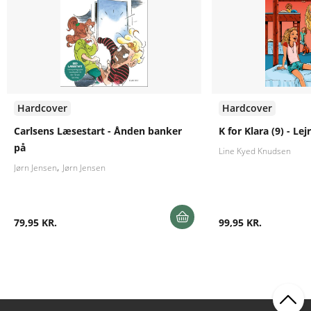
Hardcover
Hardcover
Carlsens Læsestart - Ånden banker
K for Klara (9) - Le
på
Line Kyed Knudsen
Jørn Jensen
Jørn Jensen
79,95 KR.
99,95 KR.