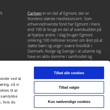
dk
Carlsen
er en del af Egmont, der er
Nordens største mediekoncern. Som
erhvervsdrivende fond har Egmont i mere
end 100 år brugt en del af overskuddet på
at hjælpe andre. I dag bruger Egmont
omkring 100 millioner kroner om året på at
støtte børn og unge i svære livsvilkår i
Danmark, Norge og Sverige i at udanne sig,
have en aktiv stemme i samfundet og
skabe et godt liv. Carlsen er en del af
Egmont via
Lindhardt og Ringhof
, som
også rummer L&R Uddannelse – et af
Tillad alle cookies
Danmarks førende læringshuse med
meside ved at
Alinea
,
GoTutor
(herunder i
Norge
),
øring, så vi
Tillad valgte
Praxis
,
Forstå
og
moxis
.
kies til at
it samtykke
Kun nødvendige cookies
, hvis du