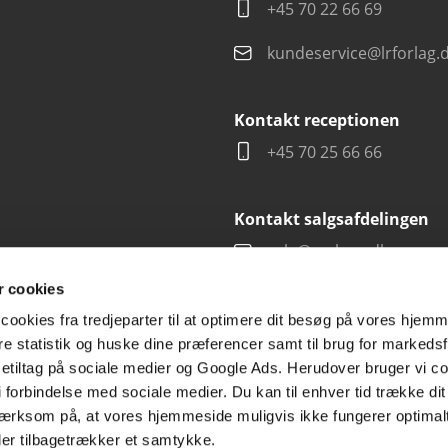
+45 70 22 66 69
kundeservice@lrforlag.
Kontakt receptionen
+45 70 25 66 66
Kontakt salgsafdelingen
salg@carlsen.dk
 cookies
cookies fra tredjeparter til at optimere dit besøg på vores hjem
ere statistik og huske dine præferencer samt til brug for markedsf
tiltag på sociale medier og Google Ads. Herudover bruger vi coo
g i forbindelse med sociale medier. Du kan til enhver tid trække d
ærksom på, at vores hjemmeside muligvis ikke fungerer optimalt
ler tilbagetrækker et samtykke.