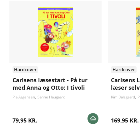
Hardcover
Hardcover
Carlsens læsestart - På tur
Carlsens L
med Anna og Otto: I tivoli
læser selv
Pia Aagensen
Sanne Haugaard
Kim Dalsgaard
P
79,95 KR.
169,95 KR.