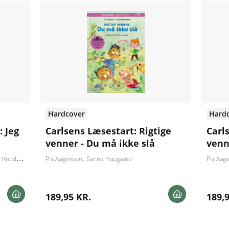
Hardcover
Hard
: Jeg
Carlsens Læsestart: Rigtige
Carl
venner - Du må ikke slå
venne
Knudsen
Sanne Haugaard
Pia Aagensen
Sanne Haugaard
Pia Aag
189,95 KR.
189,