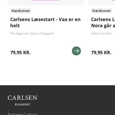
Hardcover
Hardcover
Carlsens Læsestart - Vax er en
Carlsens 
helt
Nora går
Pia Aagensen
Sanne Haugaard
Sabine Lemire
79,95 KR.
79,95 KR.
Forlaget Carlsen