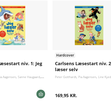
Hardcover
æsestart niv. 1: Jeg
Carlsens Læsestart niv. 2
læser selv
ia Aagensen
Sanne Haugaard
Sandra Schwartz
Peter Gotthardt
Pia Aagensen
Line Kyed 
169,95 KR.