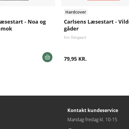
Hardcover
Læsestart - Noa og
Carlsens Læsestart - Vild
 amok
gåder
Kim Dalsgaard
79,95 KR.
Kontakt kundeservice
Mandag-fredag kl. 10-15