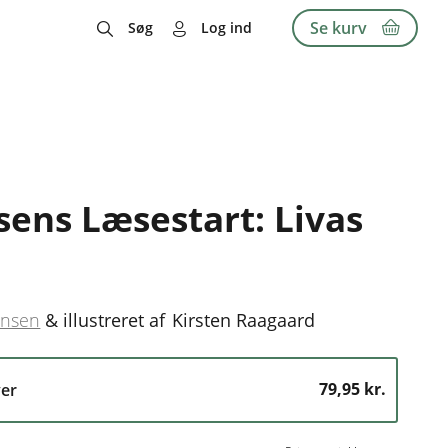
Se kurv
Søg
Log ind
sens Læsestart: Livas
ensen
&
illustreret af
Kirsten Raagaard
79,95 kr.
er