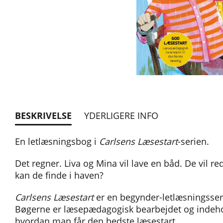
BESKRIVELSE
YDERLIGERE INFO
En letlæsningsbog i
Carlsens Læsestart
-serien.
Det regner. Liva og Mina vil lave en båd. De vil re
kan de finde i haven?
Carlsens Læsestart
er en begynder-letlæsningsseri
Bøgerne er læsepædagogisk bearbejdet og indehold
hvordan man får den bedste læsestart.