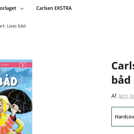
orlaget
Carlsen EKSTRA
rt: Livas båd
Carl
båd
Af
Jørn J
Hardcov