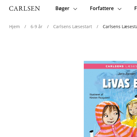
Bøger
Forfattere
F
Main
navigation
Hjem
/
6-9 år
/
Carlsens Læsestart
/
Carlsens Læsesta