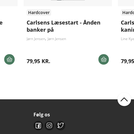
Hardcover
Hard
e
Carlsens Læsestart - Ånden
Carl
banker på
kani
Jørn Jensen
Jørn Jensen
Line Ky
79,95 KR.
79,95
Følg os