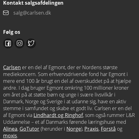
Kontakt salgsafdelingen
salg@carlsen.dk
Følg os
Carlsen
er en del af Egmont, der er Nordens største
mediekoncern. Som erhvervsdrivende fond har Egmont i
mere end 100 år brugt en del af overskuddet på at hjælpe
andre. I dag bruger Egmont omkring 100 millioner kroner
om året på at støtte børn og unge i svære livsvilkår i
Danmark, Norge og Sverige i at udanne sig, have en aktiv
stemme i samfundet og skabe et godt liv. Carlsen er en del
af Egmont via
Lindhardt og Ringhof
, som også rummer L&R
Uddannelse – et af Danmarks førende læringshuse med
Alinea
,
GoTutor
(herunder i
Norge
),
Praxis
,
Forstå
og
moxis
.