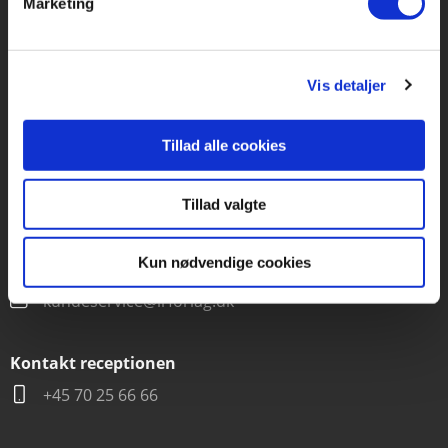
Marketing
Forlaget Carlsen
Vognmagergade 11
1120 København K
Vis detaljer
CVR 76351910
Tillad alle cookies
Kontakt kundeservice
Tillad valgte
Mandag-fredag kl. 10-15
+45 70 22 66 69
Kun nødvendige cookies
kundeservice@lrforlag.dk
Kontakt receptionen
+45 70 25 66 66