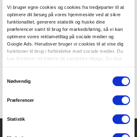
Vi bruger egne cookies og cookies fra tredjeparter til at
optimere dit besøg på vores hjemmeside ved at sikre
funktionalitet, generere statistik og huske dine
Serie
præferencer samt til brug for markedsføring, så vi kan
optimere vores reklametiltag på sociale medier og
Carlsens Læsestart
Google Ads. Herudover bruger vi cookies til at vise dig
Jørn Jensen
Pia Aagensen
Sanne Haugaard
Kim Dalsgaard
Peter Gotthardt
funktioner til brug i forbindelse med sociale medier. Du
kan til enhver tid trække dit samtykke tilbage. Du skal
være opmærksom på, at vores hjemmeside muligvis ikke
Fra
fungerer optimalt, hvis du ikke accepterer cookies eller
Samtykkevalg
79,95 KR.
tilbagetrækker et samtykke.
Nødvendig
Præferencer
Statistik