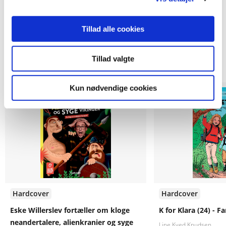
Tillad alle cookies
Andre har også købt
Tillad valgte
Kun nødvendige cookies
Hardcover
Hardcover
Eske Willerslev fortæller om kloge
K for Klara (24) - Fa
neandertalere, alienkranier og syge
Line Kyed Knudsen