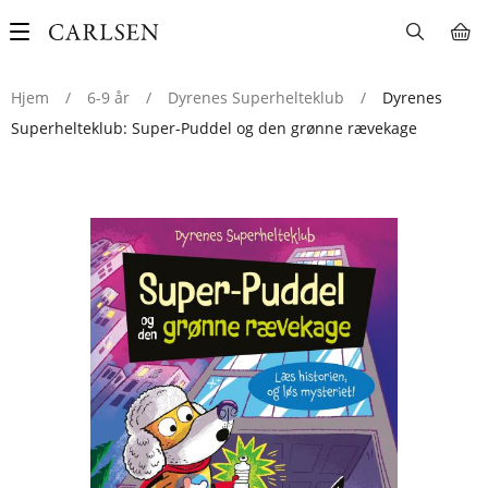
Main
navigation
Hjem
/
6-9 år
/
Dyrenes Superhelteklub
/
Dyrenes
Superhelteklub: Super-Puddel og den grønne rævekage