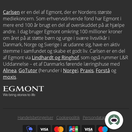
Carlsen
er en del af Egmont, der er Nordens største
mediekoncern. Som erhvervsdrivende fond har Egmont i
mere end 100 år brugt en del af overskuddet på at hjælpe
andre. I dag bruger Egmont omkring 100 millioner kroner
om året på at støtte børn og unge i svære livsvilkår i
Danmark, Norge og Sverige i at udanne sig, have en aktiv
stemme i samfundet og skabe et godt liv. Carlsen er en del
af Egmont via
Lindhardt og Ringhof
, som også rummer L&R
Uddannelse – et af Danmarks førende læringshuse med
Alinea
,
GoTutor
(herunder i
Norge
),
Praxis
,
Forstå
og
moxis
.
Subfooter
Handelsbetingelser
Cookiepolitik
Persondatapolitik
menu
Subfooter