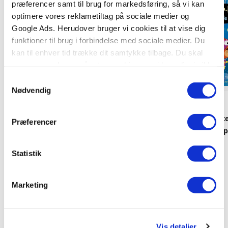
præferencer samt til brug for markedsføring, så vi kan
optimere vores reklametiltag på sociale medier og
Google Ads. Herudover bruger vi cookies til at vise dig
funktioner til brug i forbindelse med sociale medier. Du
kan til enhver tid trække dit samtykke tilbage. Du skal
være opmærksom på, at vores hjemmeside muligvis ikke
fungerer optimalt, hvis du ikke accepterer cookies eller
Samtykkevalg
tilbagetrækker et samtykke.
Nødvendig
Hardcover
Hardcover
Dyrenes Superhelteklub: Super-Haj
Dyrenes Superhelte
Præferencer
og de synkende skuder
og den drivvåde op
Russell Punter
Russell Punter
Statistik
239,95 KR.
99,95 KR.
Marketing
Vis detaljer