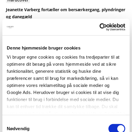
Jeanette Varberg fortæller om bersærkergang, plyndringer
og danegæld
Thomas Brunstrøm
Jeanette Varberg
Denne hjemmeside bruger cookies
149,95 KR.
Vi bruger egne cookies og cookies fra tredjeparter til at
optimere dit besøg på vores hjemmeside ved at sikre
funktionalitet, generere statistik og huske dine
præferencer samt til brug for markedsføring, så vi kan
optimere vores reklametiltag på sociale medier og
Google Ads. Herudover bruger vi cookies til at vise dig
funktioner til brug i forbindelse med sociale medier. Du
kan til enhver tid trække dit samtykke tilbage. Du skal
være opmærksom på, at vores hjemmeside muligvis ikke
fungerer optimalt, hvis du ikke accepterer cookies eller
Samtykkevalg
Serie
tilbagetrækker et samtykke.
Nødvendig