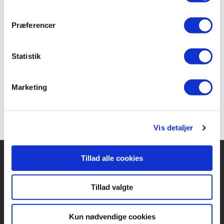
Er du rigtig klog?
Thomas Brunstrøm
Margrethe Vestager
Bent Isager-Nielsen
Eske Willerslev
Præferencer
Statistik
Fra
149,95 KR.
Marketing
Vis detaljer
Tillad alle cookies
Forlaget Carlsen
Tillad valgte
Vognmagergade 11
1120 København K
Kun nødvendige cookies