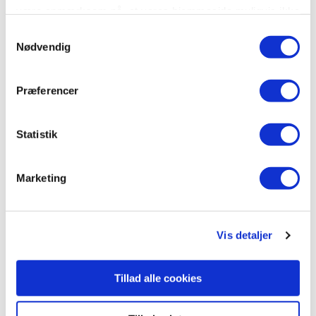
være opmærksom på, at vores hjemmeside muligvis ikke
fungerer optimalt, hvis du ikke accepterer cookies eller
Samtykkevalg
tilbagetrækker et samtykke.
Nødvendig
Præferencer
Statistik
Marketing
Vis detaljer
Tillad alle cookies