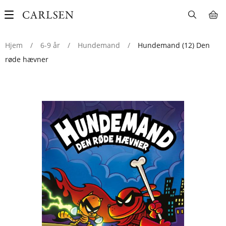
Main
navigation
Hjem
/
6-9 år
/
Hundemand
/
Hundemand (12) Den
røde hævner