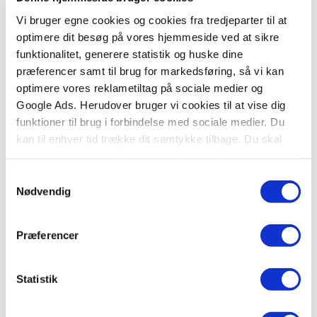
Vi bruger egne cookies og cookies fra tredjeparter til at
optimere dit besøg på vores hjemmeside ved at sikre
funktionalitet, generere statistik og huske dine
Softcover
præferencer samt til brug for markedsføring, så vi kan
Kong Carlsen - Den lille lokumsquiz (kolli 5)
optimere vores reklametiltag på sociale medier og
Kong Carlsen
Google Ads. Herudover bruger vi cookies til at vise dig
funktioner til brug i forbindelse med sociale medier. Du
kan til enhver tid trække dit samtykke tilbage. Du skal
være opmærksom på, at vores hjemmeside muligvis ikke
199,75 KR.
fungerer optimalt, hvis du ikke accepterer cookies eller
Samtykkevalg
tilbagetrækker et samtykke.
Nødvendig
Præferencer
Statistik