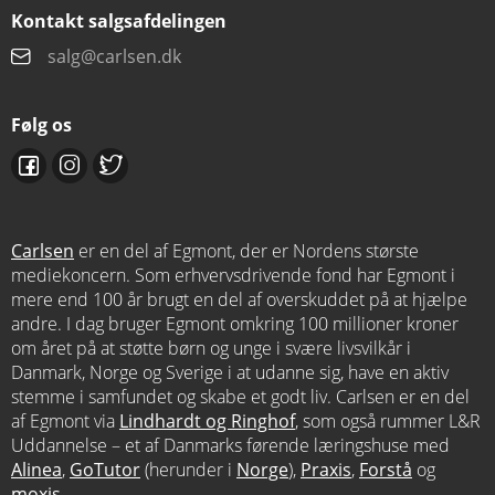
Kontakt salgsafdelingen
salg@carlsen.dk
Følg os
Carlsen
er en del af Egmont, der er Nordens største
mediekoncern. Som erhvervsdrivende fond har Egmont i
mere end 100 år brugt en del af overskuddet på at hjælpe
andre. I dag bruger Egmont omkring 100 millioner kroner
om året på at støtte børn og unge i svære livsvilkår i
Danmark, Norge og Sverige i at udanne sig, have en aktiv
stemme i samfundet og skabe et godt liv. Carlsen er en del
af Egmont via
Lindhardt og Ringhof
, som også rummer L&R
Uddannelse – et af Danmarks førende læringshuse med
Alinea
,
GoTutor
(herunder i
Norge
),
Praxis
,
Forstå
og
moxis
.