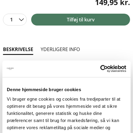
149,95 kr.
1
Tilføj til kurv
BESKRIVELSE
YDERLIGERE INFO
Har du fået din daglige dosis af Kaptajn
Underhyler? Endda i farver?
Jimmy og Otto har opfundet verdens hemmeligste
Denne hjemmeside bruger cookies
superhelt. Faktisk er han så hemmelig, at han ikke
selv ved det.
Vi bruger egne cookies og cookies fra tredjeparter til at
optimere dit besøg på vores hjemmeside ved at sikre
Jimmy og Otto troede, at de var færdige med
funktionalitet, generere statistik og huske dine
klamme bussemænd. Efter at Den Bioniske
præferencer samt til brug for markedsføring, så vi kan
Busserdreng er overvundet, er der blot et mindre
optimere vores reklametiltag på sociale medier og