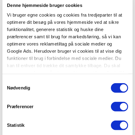
Denne hjemmeside bruger cookies
Vi bruger egne cookies og cookies fra tredjeparter til at
optimere dit besøg på vores hjemmeside ved at sikre
funktionalitet, generere statistik og huske dine
præferencer samt til brug for markedsføring, så vi kan
Serie
optimere vores reklametiltag på sociale medier og
Huset
Google Ads. Herudover bruger vi cookies til at vise dig
funktioner til brug i forbindelse med sociale medier. Du
Ida-Marie Rendtorff
Annegerd Lerche Kristiansen
Trine Bundsgaard
Sofie Boysen
kan til enhver tid trække dit samtykke tilbage. Du skal
være opmærksom på, at vores hjemmeside muligvis ikke
fungerer optimalt, hvis du ikke accepterer cookies eller
Samtykkevalg
Fra
tilbagetrækker et samtykke.
Nødvendig
229,95 KR.
Præferencer
Statistik