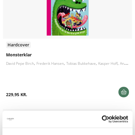
Hardcover
Monsterklar
David Pepe Birch
Frederik Hansen
Tobias Bukkehave
Kasper Hoff
Annegerd Lerche Kristiansen
229,95 KR.