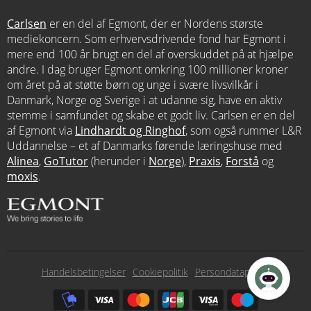
Carlsen
er en del af Egmont, der er Nordens største
mediekoncern. Som erhvervsdrivende fond har Egmont i
mere end 100 år brugt en del af overskuddet på at hjælpe
andre. I dag bruger Egmont omkring 100 millioner kroner
om året på at støtte børn og unge i svære livsvilkår i
Danmark, Norge og Sverige i at udanne sig, have en aktiv
stemme i samfundet og skabe et godt liv. Carlsen er en del
af Egmont via
Lindhardt og Ringhof
, som også rummer L&R
Uddannelse – et af Danmarks førende læringshuse med
Alinea
,
GoTutor
(herunder i
Norge
),
Praxis
,
Forstå
og
moxis
.
Subfooter
Handelsbetingelser
Cookiepolitik
Persondatapolitik
menu
Subfooter
payment