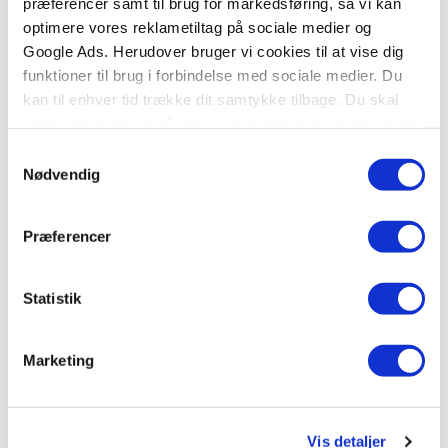
præferencer samt til brug for markedsføring, så vi kan
optimere vores reklametiltag på sociale medier og
Google Ads. Herudover bruger vi cookies til at vise dig
funktioner til brug i forbindelse med sociale medier. Du
99,95 KR.
kan til enhver tid trække dit samtykke tilbage. Du skal
være opmærksom på, at vores hjemmeside muligvis ikke
fungerer optimalt, hvis du ikke accepterer cookies eller
Samtykkevalg
tilbagetrækker et samtykke.
Nødvendig
Præferencer
Statistik
Paperback
Marketing
Og så drukner jeg ...
Ditte Wiese
Vis detaljer