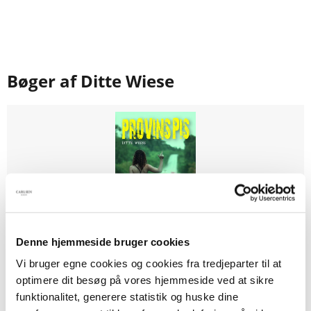
Bøger af Ditte Wiese
Denne hjemmeside bruger cookies
Softcover med flapper
Vi bruger egne cookies og cookies fra tredjeparter til at
optimere dit besøg på vores hjemmeside ved at sikre
Provinspis
funktionalitet, generere statistik og huske dine
Ditte Wiese
Ditte Wiese Winther-Rasmussen