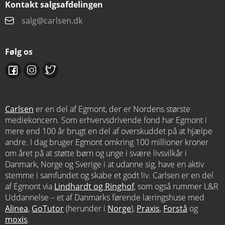
Kontakt salgsafdelingen
salg@carlsen.dk
Følg os
Carlsen
er en del af Egmont, der er Nordens største
mediekoncern. Som erhvervsdrivende fond har Egmont i
mere end 100 år brugt en del af overskuddet på at hjælpe
andre. I dag bruger Egmont omkring 100 millioner kroner
om året på at støtte børn og unge i svære livsvilkår i
Danmark, Norge og Sverige i at udanne sig, have en aktiv
stemme i samfundet og skabe et godt liv. Carlsen er en del
af Egmont via
Lindhardt og Ringhof
, som også rummer L&R
Uddannelse – et af Danmarks førende læringshuse med
Alinea
,
GoTutor
(herunder i
Norge
),
Praxis
,
Forstå
og
moxis
.