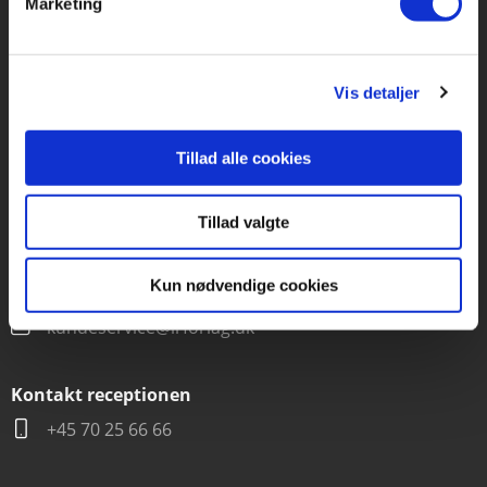
Marketing
Forlaget Carlsen
Vognmagergade 11
1120 København K
Vis detaljer
CVR 76351910
Tillad alle cookies
Kontakt kundeservice
Tillad valgte
Mandag-fredag kl. 10-15
+45 70 22 66 69
Kun nødvendige cookies
kundeservice@lrforlag.dk
Kontakt receptionen
+45 70 25 66 66