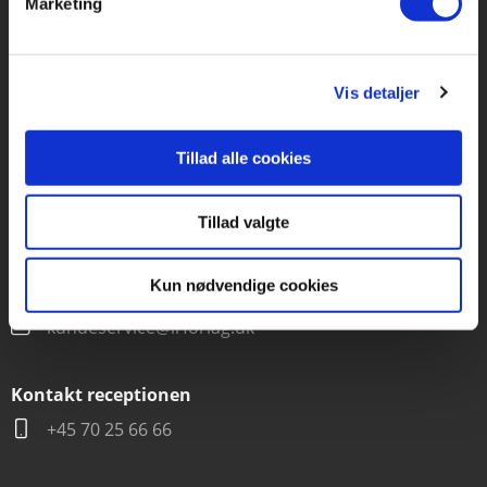
Marketing
Forlaget Carlsen
Vognmagergade 11
1120 København K
Vis detaljer
CVR 76351910
Tillad alle cookies
Kontakt kundeservice
Tillad valgte
Mandag-fredag kl. 10-15
+45 70 22 66 69
Kun nødvendige cookies
kundeservice@lrforlag.dk
Kontakt receptionen
+45 70 25 66 66