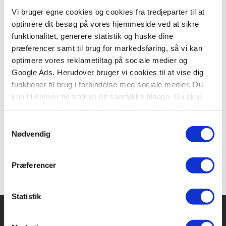
Vi bruger egne cookies og cookies fra tredjeparter til at
optimere dit besøg på vores hjemmeside ved at sikre
funktionalitet, generere statistik og huske dine
Serie
præferencer samt til brug for markedsføring, så vi kan
optimere vores reklametiltag på sociale medier og
Valhalla: Den Samlede Saga
Google Ads. Herudover bruger vi cookies til at vise dig
Henning Kure
Peter Madsen
Henning Kirk
funktioner til brug i forbindelse med sociale medier. Du
kan til enhver tid trække dit samtykke tilbage. Du skal
være opmærksom på, at vores hjemmeside muligvis ikke
Fra
fungerer optimalt, hvis du ikke accepterer cookies eller
Samtykkevalg
299,95 KR.
tilbagetrækker et samtykke.
Nødvendig
Præferencer
Statistik