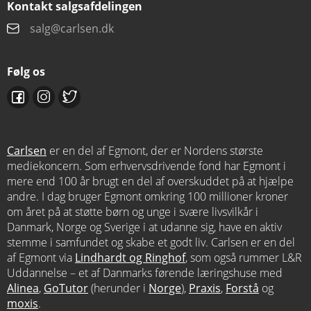
Kontakt salgsafdelingen
salg@carlsen.dk
Følg os
Carlsen
er en del af Egmont, der er Nordens største
mediekoncern. Som erhvervsdrivende fond har Egmont i
mere end 100 år brugt en del af overskuddet på at hjælpe
andre. I dag bruger Egmont omkring 100 millioner kroner
om året på at støtte børn og unge i svære livsvilkår i
Danmark, Norge og Sverige i at udanne sig, have en aktiv
stemme i samfundet og skabe et godt liv. Carlsen er en del
af Egmont via
Lindhardt og Ringhof
, som også rummer L&R
Uddannelse – et af Danmarks førende læringshuse med
Alinea
,
GoTutor
(herunder i
Norge
),
Praxis
,
Forstå
og
moxis
.