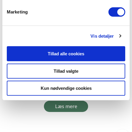
Marketing
Vis detaljer
Hardcover
Søren og Mette i skole (Læsebog 3, 0.-1. klasse)
Tillad alle cookies
Ejvind Jensen
Knud Hermansen
Tillad valgte
99,95 KR.
Kun nødvendige cookies
Læs mere