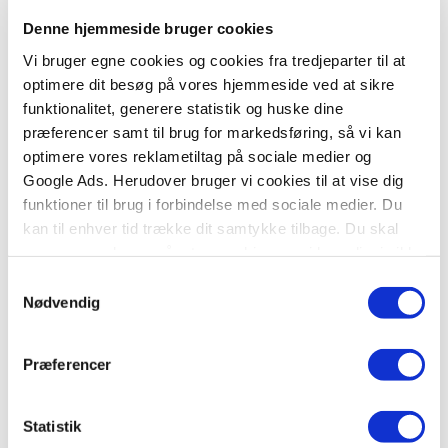
Denne hjemmeside bruger cookies
Vi bruger egne cookies og cookies fra tredjeparter til at
optimere dit besøg på vores hjemmeside ved at sikre
funktionalitet, generere statistik og huske dine
præferencer samt til brug for markedsføring, så vi kan
Hardcover
optimere vores reklametiltag på sociale medier og
Søren og Mette og Jep (Læsebog 2, 0.-1. klasse)
Google Ads. Herudover bruger vi cookies til at vise dig
funktioner til brug i forbindelse med sociale medier. Du
Ejvind Jensen
Knud Hermansen
kan til enhver tid trække dit samtykke tilbage. Du skal
være opmærksom på, at vores hjemmeside muligvis ikke
fungerer optimalt, hvis du ikke accepterer cookies eller
Samtykkevalg
tilbagetrækker et samtykke.
Nødvendig
99,95 KR.
Præferencer
Statistik