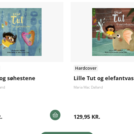
Hardcover
t og søhestene
Lille Tut og elefantva
and
Maria Mac Dalland
.
129,95 KR.