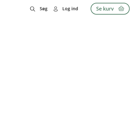
Se kurv
Søg
Log ind