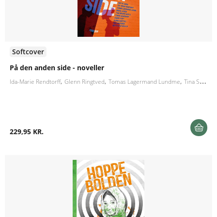
Softcover
På den anden side - noveller
Ida-Marie Rendtorff
Glenn Ringtved
Tomas Lagermand Lundme
Tina Sakura Bestle
229,95 KR.