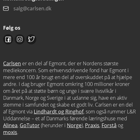
salg@carlsen.dk
Følg os
Carlsen
er en del af Egmont, der er Nordens største
mediekoncern. Som erhvervsdrivende fond har Egmont i
mere end 100 år brugt en del af overskuddet på at hjælpe
andre. I dag bruger Egmont omkring 100 millioner kroner
om året på at støtte børn og unge i svære livsvilkår i
Danmark, Norge og Sverige i at udanne sig, have en aktiv
stemme i samfundet og skabe et godt liv. Carlsen er en del
af Egmont via
Lindhardt og Ringhof
, som også rummer L&R
Uddannelse – et af Danmarks førende læringshuse med
Alinea
,
GoTutor
(herunder i
Norge
),
Praxis
,
Forstå
og
moxis
.