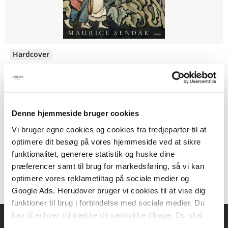
Hardcover
Hans og Grete
Stephen King
Denne hjemmeside bruger cookies
Vi bruger egne cookies og cookies fra tredjeparter til at
129,95 KR.
optimere dit besøg på vores hjemmeside ved at sikre
funktionalitet, generere statistik og huske dine
præferencer samt til brug for markedsføring, så vi kan
optimere vores reklametiltag på sociale medier og
Google Ads. Herudover bruger vi cookies til at vise dig
funktioner til brug i forbindelse med sociale medier. Du
kan til enhver tid trække dit samtykke tilbage. Du skal
være opmærksom på, at vores hjemmeside muligvis ikke