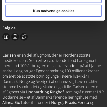
Kontakt salgsafdelingen
Kun nødvendige cookies
salg@carlsen.dk
Følg os
Carlsen
er en del af Egmont, der er Nordens største
mediekoncern. Som erhvervsdrivende fond har Egmont i
mere end 100 år brugt en del af overskuddet på at hjælpe
andre. I dag bruger Egmont omkring 100 millioner kroner
om året på at støtte børn og unge i svære livsvilkår i
Danmark, Norge og Sverige i at udanne sig, have en aktiv
stemme i samfundet og skabe et godt liv. Carlsen er en del
af Egmont via
Lindhardt og Ringhof
, som også rummer L&R
Uddannelse – et af Danmarks førende læringshuse med
Alinea
,
GoTutor
(herunder i
Norge
),
Praxis
,
Forstå
og