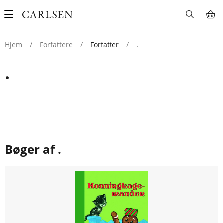
Main
navigation
Hjem
/
Forfattere
/
Forfatter
/
.
.
Bøger af .