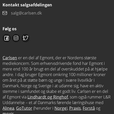
Kontakt salgsafdelingen
salg@carlsen.dk
Følg os
Carlsen
er en del af Egmont, der er Nordens største
mediekoncern. Som erhvervsdrivende fond har Egmont i
mere end 100 år brugt en del af overskuddet på at hjælpe
andre. I dag bruger Egmont omkring 100 millioner kroner
om året på at støtte børn og unge i svære livsvilkår i
Danmark, Norge og Sverige i at udanne sig, have en aktiv
stemme i samfundet og skabe et godt liv. Carlsen er en del
af Egmont via
Lindhardt og Ringhof
, som også rummer L&R
Uddannelse – et af Danmarks førende læringshuse med
Alinea
,
GoTutor
(herunder i
Norge
),
Praxis
,
Forstå
og
moxis
.