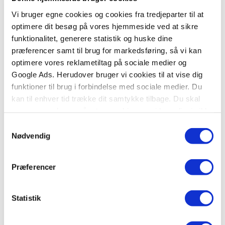
Vi bruger egne cookies og cookies fra tredjeparter til at
optimere dit besøg på vores hjemmeside ved at sikre
funktionalitet, generere statistik og huske dine
Hardcover
præferencer samt til brug for markedsføring, så vi kan
H.C. Andersen: Eventyr og Historier (Grøn luksusudgave)
optimere vores reklametiltag på sociale medier og
.
Google Ads. Herudover bruger vi cookies til at vise dig
funktioner til brug i forbindelse med sociale medier. Du
kan til enhver tid trække dit samtykke tilbage. Du skal
være opmærksom på, at vores hjemmeside muligvis ikke
199,95 KR.
fungerer optimalt, hvis du ikke accepterer cookies eller
Samtykkevalg
tilbagetrækker et samtykke.
Nødvendig
Præferencer
Statistik