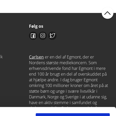
Følg os
dk
Carlsen
er en del af Egmont, der er
Nordens største mediekoncern. Som
erhvervsdrivende fond har Egmont i mere
end 100 år brugt en del af overskuddet på
at hjælpe andre. I dag bruger Egmont
omkring 100 millioner kroner om året på at
støtte børn og unge i svære livsvilkår i
Danmark, Norge og Sverige i at udanne sig,
have en aktiv stemme i samfundet og
skabe et godt liv. Carlsen er en del af
Egmont via
Lindhardt og Ringhof
, som