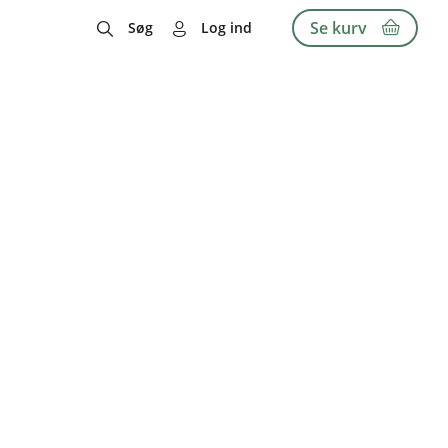
Se kurv
Søg
Log ind