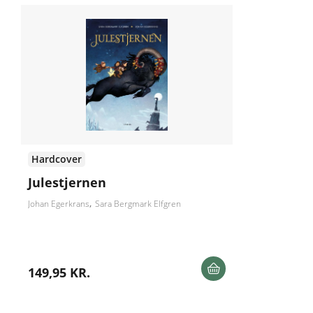
Hardcover
Julestjernen
Johan Egerkrans
Sara Bergmark Elfgren
149,95 KR.