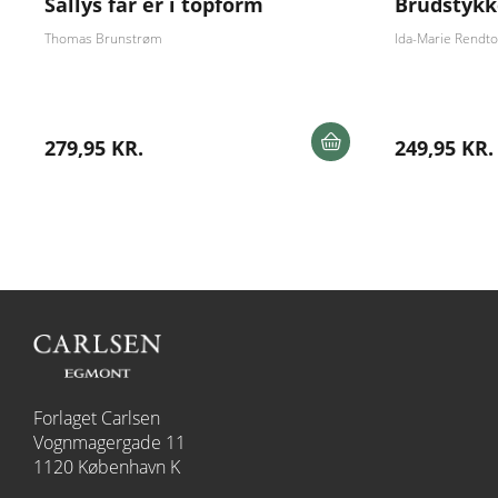
Sallys far er i topform
Brudstykk
Thomas Brunstrøm
Ida-Marie Rendto
279,95 KR.
249,95 KR.
Forlaget Carlsen
Vognmagergade 11
1120 København K