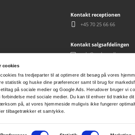
Kontakt receptionen
+45 70 25 66 66
Kontakt salgsafdelingen
salg@carlsen.dk
 cookies
cookies fra tredjeparter til at optimere dit besøg på vores hjem
ere statistik og huske dine præferencer samt til brug for markedsf
tiltag på sociale medier og Google Ads. Herudover bruger vi coo
g i forbindelse med sociale medier. Du kan til enhver tid trække d
ærksom på, at vores hjemmeside muligvis ikke fungerer optimalt
ler tilbagetrækker et samtykke.