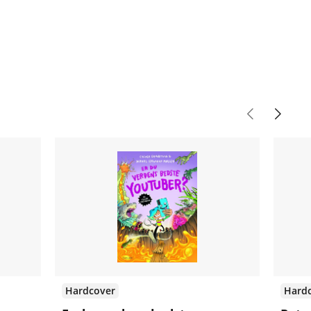
Hardcover
Hard