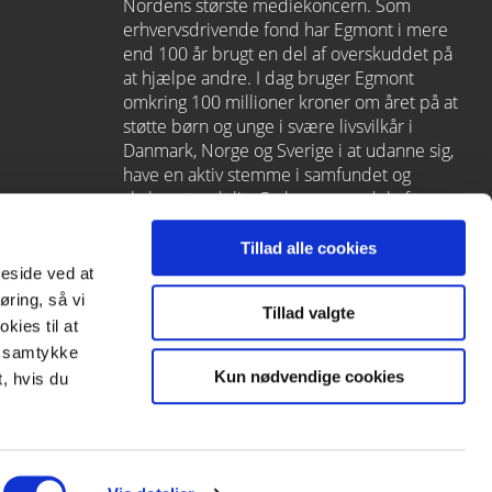
Nordens største mediekoncern. Som
erhvervsdrivende fond har Egmont i mere
end 100 år brugt en del af overskuddet på
at hjælpe andre. I dag bruger Egmont
omkring 100 millioner kroner om året på at
støtte børn og unge i svære livsvilkår i
Danmark, Norge og Sverige i at udanne sig,
have en aktiv stemme i samfundet og
skabe et godt liv. Carlsen er en del af
Egmont via
Lindhardt og Ringhof
, som
også rummer L&R Uddannelse – et af
Tillad alle cookies
Danmarks førende læringshuse med
meside ved at
Alinea
,
GoTutor
(herunder i
Norge
),
øring, så vi
Tillad valgte
Praxis
,
Forstå
og
moxis
.
kies til at
it samtykke
Kun nødvendige cookies
, hvis du