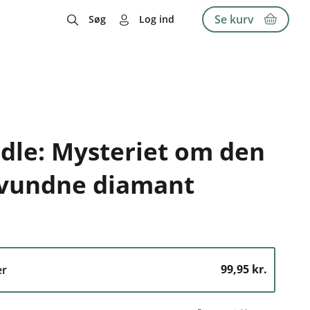
Se kurv
Søg
Log ind
dle: Mysteriet om den
svundne diamant
99,95 kr.
er