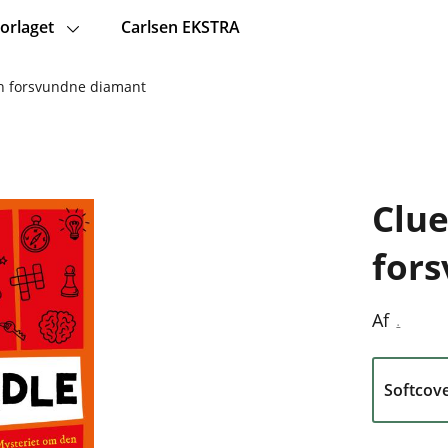
orlaget
Carlsen EKSTRA
en forsvundne diamant
Clue
for
.
Af
Softcov