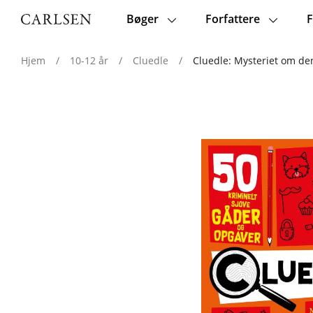
Bøger
Forfattere
F
Main
navigation
Hjem
/
10-12 år
/
Cluedle
/
Cluedle: Mysteriet om d