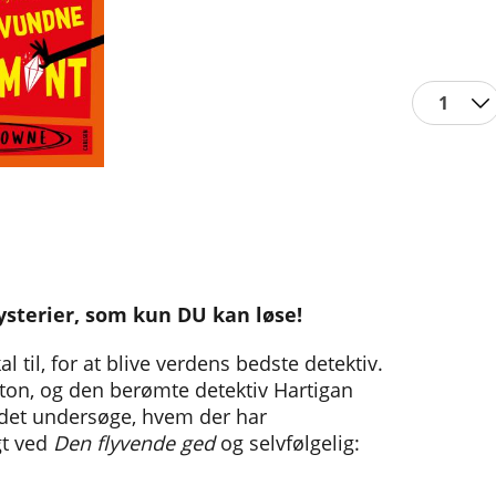
1
ysterier, som kun DU kan løse!
al til, for at blive verdens bedste detektiv.
eton, og den berømte detektiv Hartigan
ndet undersøge, hvem der har
gt ved
Den flyvende ged
og selvfølgelig: