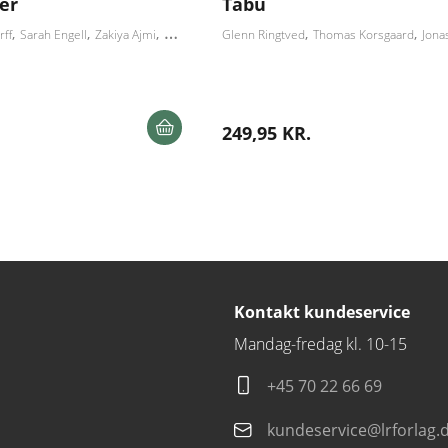
er
Tabu
rff
Sarah Engell
Zakiya Ajmi
Sidsel Ana Welden
Glenn Ringtved
Jonas Kleinschmidt
Thomas Korsgaard
Mads Anand
Jonas K
249,95 KR.
Kontakt kundeservice
Mandag-fredag kl. 10-15
+45 70 22 66 69
kundeservice@lrforlag.