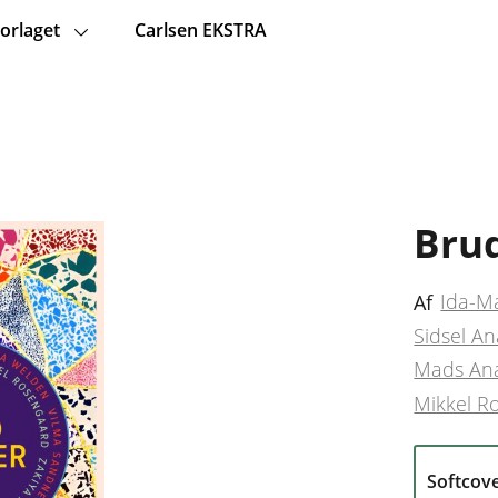
orlaget
Carlsen EKSTRA
Bru
Ida-Ma
Af
Sidsel A
Mads An
Mikkel R
Softcov