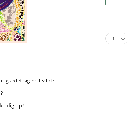
1
glædet sig helt vildt?
s?
cke dig op?