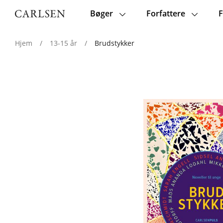
Bøger
Forfattere
F
Main
navigation
Hjem
/
13-15 år
/
Brudstykker