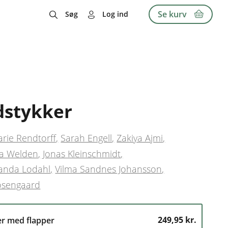
Se kurv
Søg
Log ind
dstykker
rie Rendtorff
Sarah Engell
Zakiya Ajmi
na Welden
Jonas Kleinschmidt
anda Lodahl
Vilma Sandnes Johansson
osengaard
249,95 kr.
er med flapper