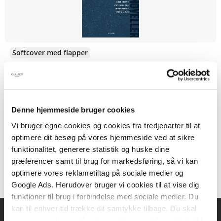
Softcover med flapper
Mellem os
Kim Fupz Aakeson
Sarah Engell
Glenn Ringtved
Tomas Lagermand Lundme
Denne hjemmeside bruger cookies
Vi bruger egne cookies og cookies fra tredjeparter til at
229,95 KR.
optimere dit besøg på vores hjemmeside ved at sikre
funktionalitet, generere statistik og huske dine
præferencer samt til brug for markedsføring, så vi kan
optimere vores reklametiltag på sociale medier og
Google Ads. Herudover bruger vi cookies til at vise dig
funktioner til brug i forbindelse med sociale medier. Du
kan til enhver tid trække dit samtykke tilbage. Du skal
være opmærksom på, at vores hjemmeside muligvis ikke