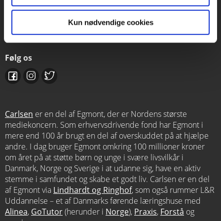
Kontakt salgsafdelingen
Kun nødvendige cookies
salg@carlsen.dk
Følg os
Carlsen
er en del af Egmont, der er Nordens største
mediekoncern. Som erhvervsdrivende fond har Egmont i
mere end 100 år brugt en del af overskuddet på at hjælpe
andre. I dag bruger Egmont omkring 100 millioner kroner
om året på at støtte børn og unge i svære livsvilkår i
Danmark, Norge og Sverige i at udanne sig, have en aktiv
stemme i samfundet og skabe et godt liv. Carlsen er en del
af Egmont via
Lindhardt og Ringhof
, som også rummer L&R
Uddannelse – et af Danmarks førende læringshuse med
Alinea
,
GoTutor
(herunder i
Norge
),
Praxis
,
Forstå
og