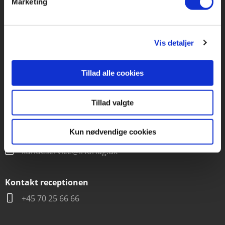
Marketing
Forlaget Carlsen
Vognmagergade 11
1120 København K
Vis detaljer
CVR 76351910
Tillad alle cookies
Kontakt kundeservice
Tillad valgte
Mandag-fredag kl. 10-15
+45 70 22 66 69
Kun nødvendige cookies
kundeservice@lrforlag.dk
Kontakt receptionen
+45 70 25 66 66