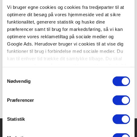
Vi bruger egne cookies og cookies fra tredjeparter til at
optimere dit besøg på vores hjemmeside ved at sikre
funktionalitet, generere statistik og huske dine
Softcover
præferencer samt til brug for markedsføring, så vi kan
optimere vores reklametiltag på sociale medier og
Dødssynder - 7 korte historier
Google Ads. Herudover bruger vi cookies til at vise dig
Glenn Ringtved
Jesper Wung-Sung
Jonas Kleinschmidt
Martha Flyvholm Tode
funktioner til brug i forbindelse med sociale medier. Du
kan til enhver tid trække dit samtykke tilbage. Du skal
være opmærksom på, at vores hjemmeside muligvis ikke
fungerer optimalt, hvis du ikke accepterer cookies eller
Samtykkevalg
249,95 KR.
tilbagetrækker et samtykke.
Nødvendig
Præferencer
Statistik