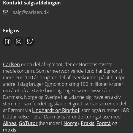
Kontakt salgsafdelingen
salg@carlsen.dk
Følg os
Carlsen
er en del af Egmont, der er Nordens største
mediekoncern. Som erhvervsdrivende fond har Egmont i
mere end 100 år brugt en del af overskuddet på at hjælpe
andre. I dag bruger Egmont omkring 100 millioner kroner
om året på at støtte børn og unge i svære livsvilkår i
Danmark, Norge og Sverige i at udanne sig, have en aktiv
stemme i samfundet og skabe et godt liv. Carlsen er en del
af Egmont via
Lindhardt og Ringhof
, som også rummer L&R
Uddannelse – et af Danmarks førende læringshuse med
Alinea
,
GoTutor
(herunder i
Norge
),
Praxis
,
Forstå
og
moxis
.