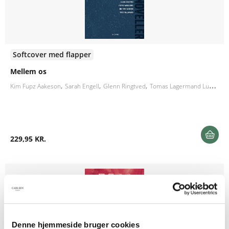
Softcover med flapper
Mellem os
Kim Fupz Aakeson
Sarah Engell
Glenn Ringtved
Tomas Lagermand Lundme
229,95 KR.
Denne hjemmeside bruger cookies