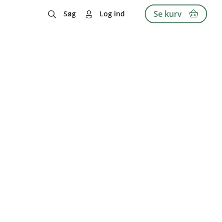
Se kurv
Søg
Log ind