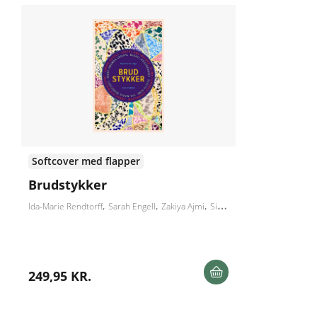
Softcover med flapper
Brudstykker
Ida-Marie Rendtorff
Sarah Engell
Zakiya Ajmi
Sidsel Ana Welden
Jonas K
249,95 KR.