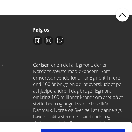
Følg os
dk
Carlsen
er en del af Egmont, der er
Nordens største mediekoncern. Som
erhvervsdrivende fond har Egmont i mere
end 100 år brugt en del af overskuddet på
at hjælpe andre. I dag bruger Egmont
omkring 100 millioner kroner om året på at
støtte børn og unge i svære livsvilkår i
Danmark, Norge og Sverige i at udanne sig,
have en aktiv stemme i samfundet og
skabe et godt liv. Carlsen er en del af
Egmont via
Lindhardt og Ringhof
, som