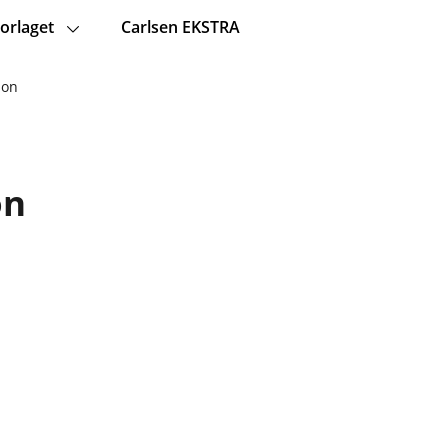
orlaget
Carlsen EKSTRA
son
on