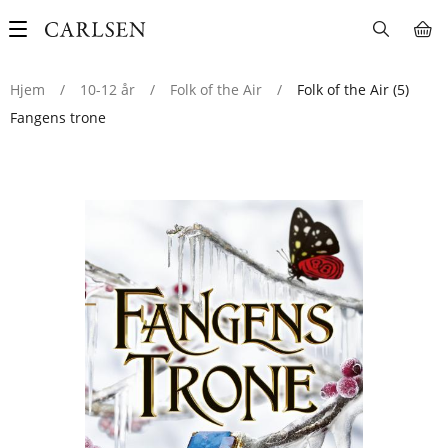
Main
navigation
Hjem
/
10-12 år
/
Folk of the Air
/
Folk of the Air (5)
Fangens trone