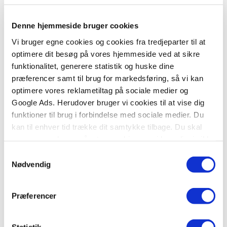
Se flere
Denne hjemmeside bruger cookies
Vi bruger egne cookies og cookies fra tredjeparter til at
optimere dit besøg på vores hjemmeside ved at sikre
funktionalitet, generere statistik og huske dine
præferencer samt til brug for markedsføring, så vi kan
optimere vores reklametiltag på sociale medier og
Google Ads. Herudover bruger vi cookies til at vise dig
funktioner til brug i forbindelse med sociale medier. Du
kan til enhver tid trække dit samtykke tilbage. Du skal
være opmærksom på, at vores hjemmeside muligvis ikke
fungerer optimalt, hvis du ikke accepterer cookies eller
Samtykkevalg
tilbagetrækker et samtykke.
Nødvendig
Præferencer