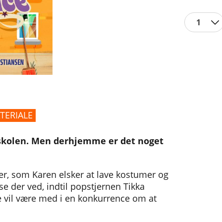
1
TERIALE
 i skolen. Men derhjemme er det noget
er, som Karen elsker at lave kostumer og
sse der ved, indtil popstjernen Tikka
e vil være med i en konkurrence om at