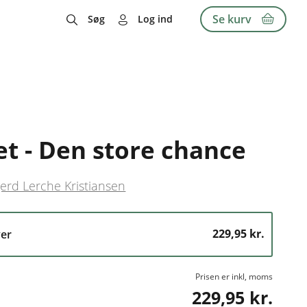
Se kurv
Søg
Log ind
t - Den store chance
erd Lerche Kristiansen
229,95 kr.
er
Prisen er inkl, moms
229,95 kr.