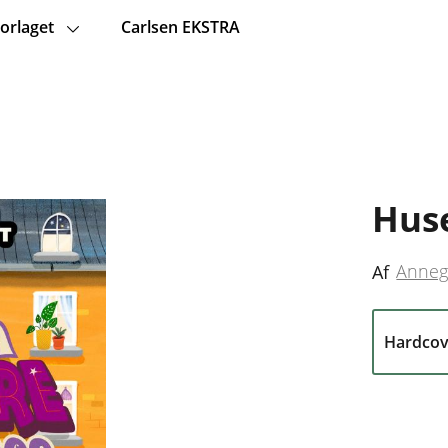
orlaget
Carlsen EKSTRA
Huse
Anneg
Af
Hardcov