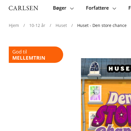
Bøger
Forfattere
F
Main
navigation
Hjem
/
10-12 år
/
Huset
/
Huset - Den store chance
God til
MELLEMTRIN