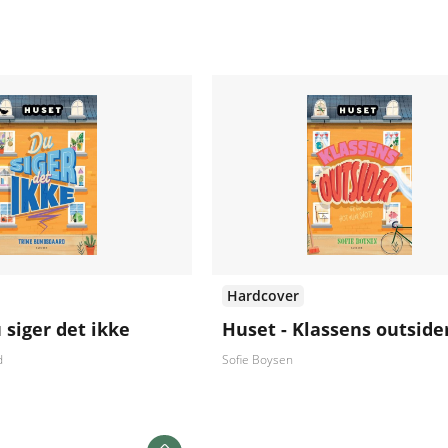
Hardcover
 siger det ikke
Huset - Klassens outside
d
Sofie Boysen