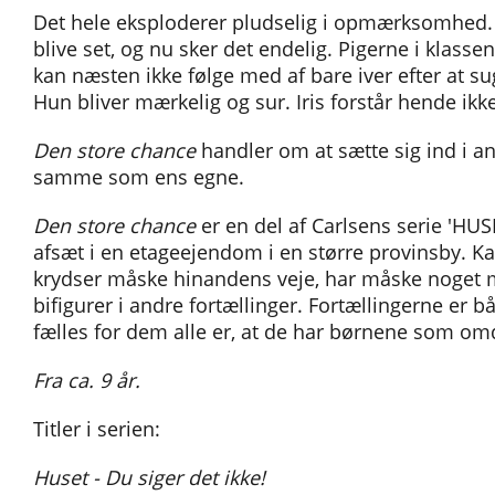
Det hele eksploderer pludselig i opmærksomhed. I
blive set, og nu sker det endelig. Pigerne i klassen
kan næsten ikke følge med af bare iver efter at sug
Hun bliver mærkelig og sur. Iris forstår hende ikke
Den store chance
handler om at sætte sig ind i a
samme som ens egne.
Den store chance
er en del af Carlsens serie 'HUSE
afsæt i en etageejendom i en større provinsby. Kar
krydser måske hinandens veje, har måske noget m
bifigurer i andre fortællinger. Fortællingerne er 
fælles for dem alle er, at de har børnene som omd
Fra ca. 9 år.
Titler i serien:
Huset - Du siger det ikke!