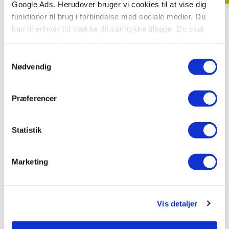
Google Ads. Herudover bruger vi cookies til at vise dig
funktioner til brug i forbindelse med sociale medier. Du
Hardcover
Hardcover
kan til enhver tid trække dit samtykke tilbage. Du skal
Rasmus Klump besøger
Mission: Bæver
være opmærksom på, at vores hjemmeside muligvis ikke
muldvarperne
Disney
fungerer optimalt, hvis du ikke accepterer cookies eller
Samtykkevalg
Per Sanderhage
Carla og Vilhelm Hansen
tilbagetrækker et samtykke.
Nødvendig
Præferencer
49,95 KR.
49,95 KR.
Statistik
Se alle
Marketing
Vis detaljer