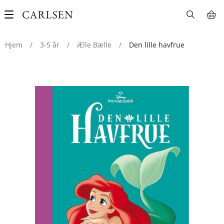
Main
navigation
Hjem
/
3-5 år
/
Ælle Bælle
/
Den lille havfrue