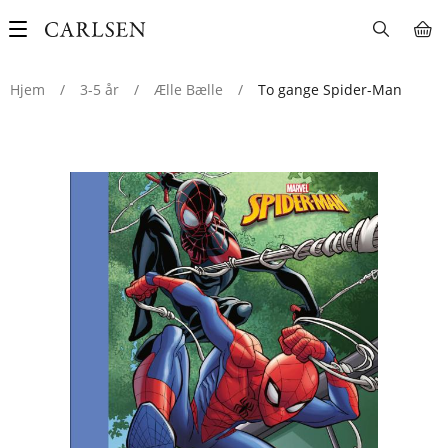
Main
navigation
Hjem
/
3-5 år
/
Ælle Bælle
/
To gange Spider-Man