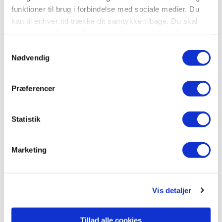
Hardcover
Hardcover
funktioner til brug i forbindelse med sociale medier. Du
Rasmus Klump besøger
Mission: Bæver
kan til enhver tid trække dit samtykke tilbage. Du skal
muldvarperne
være opmærksom på, at vores hjemmeside muligvis ikke
Disney
fungerer optimalt, hvis du ikke accepterer cookies eller
Per Sanderhage
Carla og Vilhelm Hansen
Samtykkevalg
tilbagetrækker et samtykke.
Nødvendig
49,95 KR.
49,95 KR.
Præferencer
Statistik
Se alle
Marketing
Vis detaljer
Tillad alle cookies