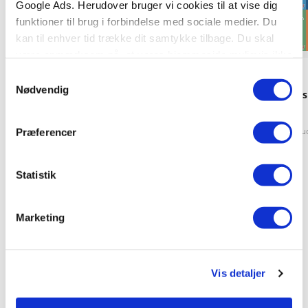
Google Ads. Herudover bruger vi cookies til at vise dig
funktioner til brug i forbindelse med sociale medier. Du
kan til enhver tid trække dit samtykke tilbage. Du skal
være opmærksom på, at vores hjemmeside muligvis ikke
Klammehæftet
Klammehæftet
fungerer optimalt, hvis du ikke accepterer cookies eller
Samtykkevalg
tilbagetrækker et samtykke.
Nødvendig
Pixi®-serie 137: Frost (kolli 48)
Pixi®-serie 138: Di
(kolli 48)
Disney
Walt Disney Studio
Disney
Walt Disney Stu
Præferencer
Statistik
621,60 KR.
621,60 KR.
Marketing
Vis detaljer