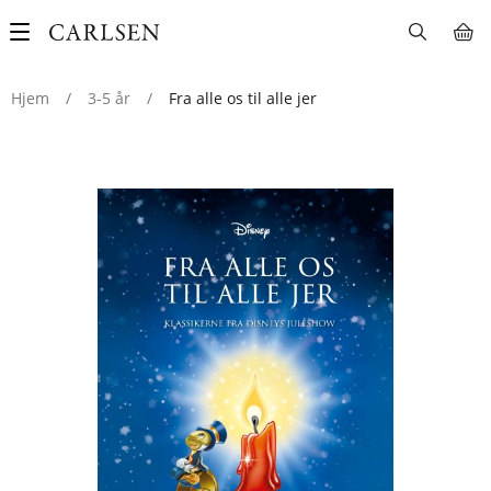
Main
navigation
Hjem
/
3-5 år
/
Fra alle os til alle jer