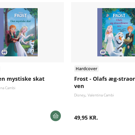
Hardcover
Den mystiske skat
Frost - Olafs æg-stra
ven
ina Cambi
Disney
Valentina Cambi
49,95 KR.