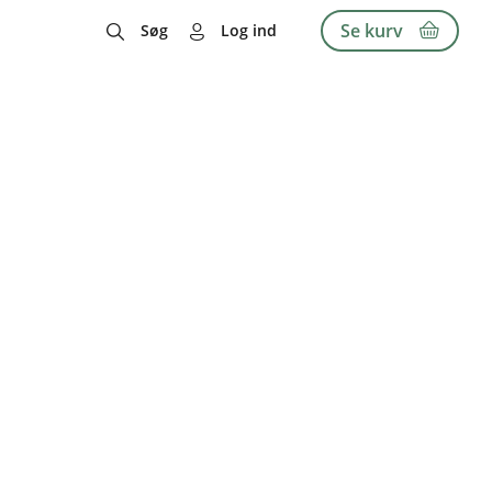
Se kurv
Søg
Log ind