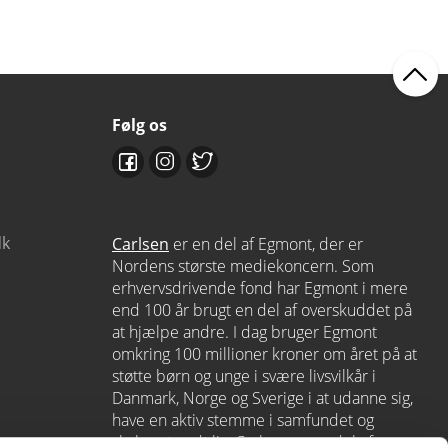
Følg os
dk
Carlsen
er en del af Egmont, der er
Nordens største mediekoncern. Som
erhvervsdrivende fond har Egmont i mere
end 100 år brugt en del af overskuddet på
at hjælpe andre. I dag bruger Egmont
omkring 100 millioner kroner om året på at
støtte børn og unge i svære livsvilkår i
Danmark, Norge og Sverige i at udanne sig,
have en aktiv stemme i samfundet og
skabe et godt liv. Carlsen er en del af