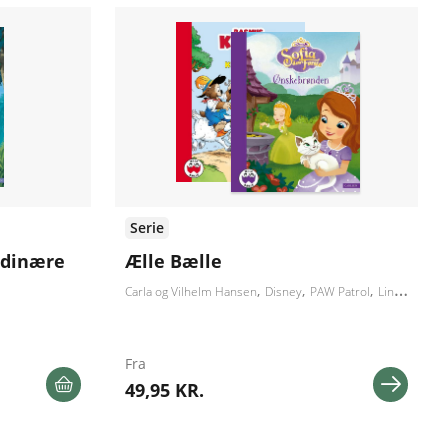
Serie
ordinære
Ælle Bælle
Carla og Vilhelm Hansen
Disney
PAW Patrol
Line Kyed Knudsen
Fra
49,95 KR.