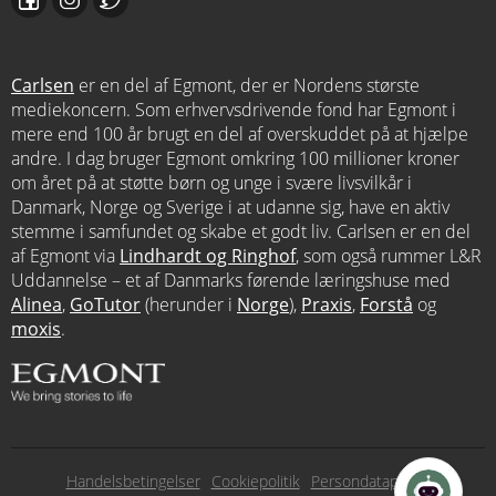
Carlsen
er en del af Egmont, der er Nordens største
mediekoncern. Som erhvervsdrivende fond har Egmont i
mere end 100 år brugt en del af overskuddet på at hjælpe
andre. I dag bruger Egmont omkring 100 millioner kroner
om året på at støtte børn og unge i svære livsvilkår i
Danmark, Norge og Sverige i at udanne sig, have en aktiv
stemme i samfundet og skabe et godt liv. Carlsen er en del
af Egmont via
Lindhardt og Ringhof
, som også rummer L&R
Uddannelse – et af Danmarks førende læringshuse med
Alinea
,
GoTutor
(herunder i
Norge
),
Praxis
,
Forstå
og
moxis
.
Subfooter
Handelsbetingelser
Cookiepolitik
Persondatapolitik