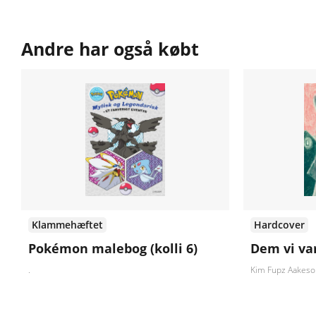
Andre har også købt
Klammehæftet
Hardcover
Pokémon malebog (kolli 6)
Dem vi va
.
Kim Fupz Aakeso