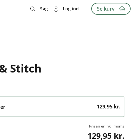
Se kurv
Søg
Log ind
 & Stitch
129,95 kr.
er
Prisen er inkl, moms
129,95 kr.