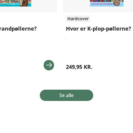
Hardcover
trandpøllerne?
Hvor er K-plop-pøllerne?
.
249,95 KR.
Se alle