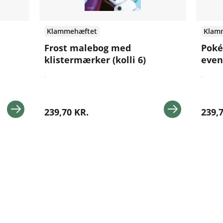
Klammehæftet
Klam
Frost malebog med
Poké
klistermærker (kolli 6)
even
.
.
239,70 KR.
239,