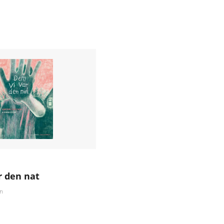
r den nat
n