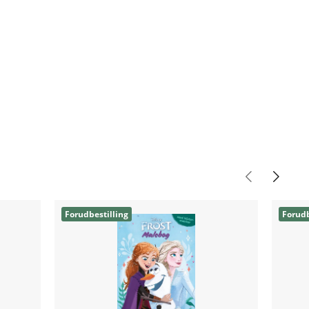
Forudbestilling
Forudb