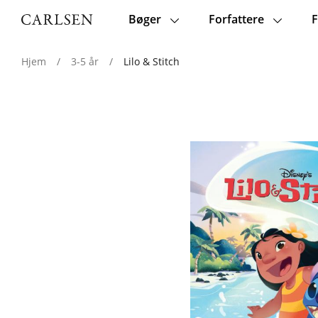
Bøger
Forfattere
F
Main
navigation
Hjem
/
3-5 år
/
Lilo & Stitch