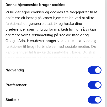
Denne hjemmeside bruger cookies
Vi bruger egne cookies og cookies fra tredjeparter til at
optimere dit besøg på vores hjemmeside ved at sikre
funktionalitet, generere statistik og huske dine
præferencer samt til brug for markedsføring, så vi kan
optimere vores reklametiltag på sociale medier og
Google Ads. Herudover bruger vi cookies til at vise dig
funktioner til brug i forbindelse med sociale medier. Du
kan til enhver tid trække dit samtykke tilbage. Du skal
være opmærksom på, at vores hjemmeside muligvis ikke
fungerer optimalt, hvis du ikke accepterer cookies eller
Samtykkevalg
tilbagetrækker et samtykke.
Nødvendig
Præferencer
Statistik