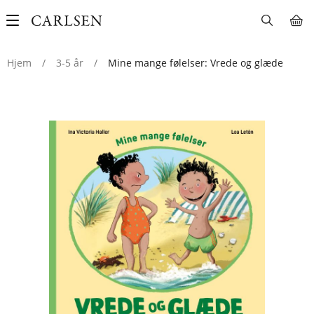
Main
navigation
Hjem
/
3-5 år
/
Mine mange følelser: Vrede og glæde