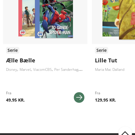
Serie
Serie
Ælle Bælle
Lille Tut
Disney
Marvel
ViacomCBS
Per Sanderhage
Carla og Vilhelm Hansen
Maria Mac Dalland
Claes
Fra
Fra
49,95 KR.
129,95 KR.