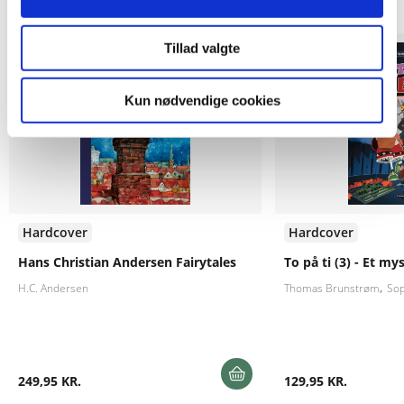
Tillad valgte
Kun nødvendige cookies
Hardcover
Hardcover
Hans Christian Andersen Fairytales
To på ti (3) - Et my
H.C. Andersen
Thomas Brunstrøm
Sop
249,95 KR.
129,95 KR.