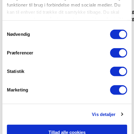
Hardcover
Hardcover
funktioner til brug i forbindelse med sociale medier. Du
De Fantastiske Fire - En rigtig
Læs med Spidey og
kan til enhver tid trække dit samtykke tilbage. Du skal
kernefamilie
venner - fem forryg
være opmærksom på, at vores hjemmeside muligvis ikke
fungerer optimalt, hvis du ikke accepterer cookies eller
Marvel
Disney
Marvel
Samtykkevalg
tilbagetrækker et samtykke.
Nødvendig
249,95 KR.
169,95 KR.
Præferencer
Statistik
Se alle
Marketing
Vis detaljer
Andre har også købt
Tillad alle cookies